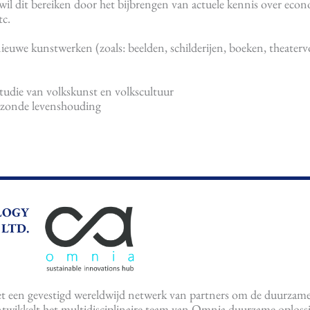
wil dit bereiken door het bijbrengen van actuele kennis over econ
tc.
euwe kunstwerken (zoals: beelden, schilderijen, boeken, theaterv
tudie van volkskunst en volkscultuur
gezonde levenshouding
LOGY
LTD.
een gevestigd wereldwijd netwerk van partners om de duurzame
twikkelt het multidisciplinaire team van Omnia duurzame oploss