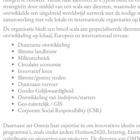
strategieën door middel van een scala aan diensten, waaronde
ontwikkelde een uitgebreid wereldwijd netwerk met de nodige m
samenwerking met vele lokale en internationale organisaties op
De organisatie biedt een breed scala aan gespecialiseerde diens
ontwikkeling op lokaal, Europees en internationaal niveau:
Duurzame ontwikkeling
Slimme landbouw
Milieutechniek
Circulaire economie
Innovatief leren
Slimme/groene steden
Duurzaam vervoer
Gender Gelijkwaardigheid
Ontwikkeling van bedrijven/starters
Geo-ruimtelijk / GIS
Corporate Social Responsibility (CSR)
Daarnaast zet Omnia haar expertise in om innovatieve ideeën om
programma’s, zoals onder andere Horizon2020, Interreg, Erasm
coördinatie en uitvoering van projecten. De diensten van OMNI