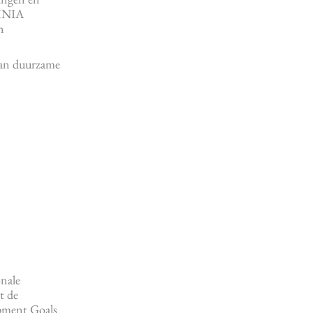
OMNIA
n
 van duurzame
onale
t de
opment Goals