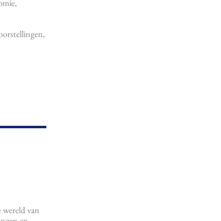
omie,
oorstellingen,
 wereld van
ingen en