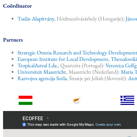
Coördinator
Tudás Alapítvány,
Hódmezővásárhely (Hongarije):
János
Partners
Strategic Omnia Research and Technology Development
European Institute for Local Development, Thessaloniki
TropicalAstral Lda.
, Quarteira (Portugal):
Veronica Gelfg
Universiteit Maastricht
, Maastricht (Nederland):
Maria 
Razvojna agencija Sotla
, Šmarje pri Jelšah (Slovenië):
Ani