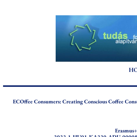
Ga
naar
de
inhoud
HO
ECOffee Consumers: Creating Conscious Coffee Consu
Erasmus
2022-1-HU01-KA220-ADU-0000