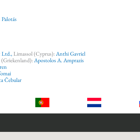
 Palotás
 Ltd.,
Limassol (Cyprus):
Anthi Gavriel
(Griekenland):
Apostolos A. Amprazis
ren
Tomai
ta Čebular