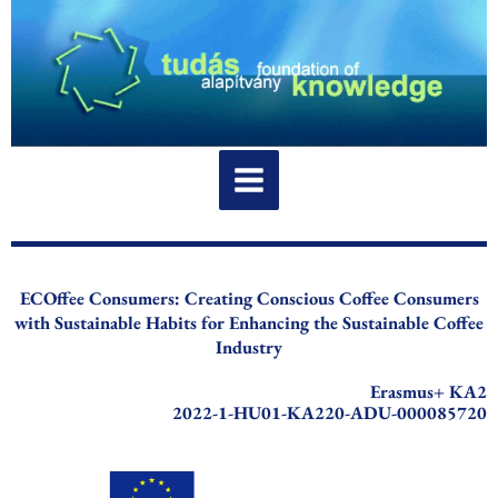
Ga
naar
de
inhoud
ECOffee Consumers: Creating Conscious Coffee Consumers
with Sustainable Habits for Enhancing the Sustainable Coffee
Industry
Erasmus+ KA2
2022-1-HU01-KA220-ADU-000085720