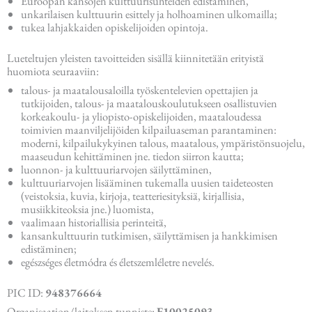
Euroopan kansojen kulttuurisuhteiden edistäminen,
unkarilaisen kulttuurin esittely ja holhoaminen ulkomailla;
tukea lahjakkaiden opiskelijoiden opintoja.
Lueteltujen yleisten tavoitteiden sisällä kiinnitetään erityistä
huomiota seuraaviin:
talous- ja maatalousaloilla työskentelevien opettajien ja
tutkijoiden, talous- ja maatalouskoulutukseen osallistuvien
korkeakoulu- ja yliopisto-opiskelijoiden, maataloudessa
toimivien maanviljelijöiden kilpailuaseman parantaminen:
moderni, kilpailukykyinen talous, maatalous, ympäristönsuojelu,
maaseudun kehittäminen jne. tiedon siirron kautta;
luonnon- ja kulttuuriarvojen säilyttäminen,
kulttuuriarvojen lisääminen tukemalla uusien taideteosten
(veistoksia, kuvia, kirjoja, teatteriesityksiä, kirjallisia,
musiikkiteoksia jne.) luomista,
vaalimaan historiallisia perinteitä,
kansankulttuurin tutkimisen, säilyttämisen ja hankkimisen
edistäminen;
egészséges életmódra és életszemléletre nevelés.
PIC ID:
948376664
Organisaation/laitoksen tunniste:
E10025093