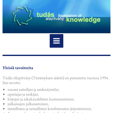
Siirry
sisältöön
Yleisiä tavoitteita
Tudás Alapítvány (Tietämyksen säätiö) on perustettu vuonna 1994.
Sen tavoite:
nuoret taiteilijat ja taidenäyttelyt,
opettajat ja tutkijat,
kirjojen ja aikakauslehtien kustantaminen;
julkaisujen julkaiseminen,
tieteellisten ja taiteellisten konferenssien järjestäminen,