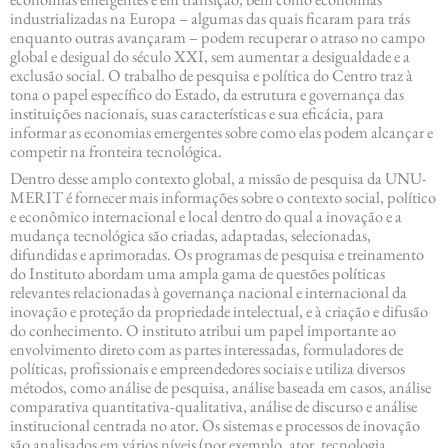
industrializadas na Europa – algumas das quais ficaram para trás
enquanto outras avançaram – podem recuperar o atraso no campo
global e desigual do século XXI, sem aumentar a desigualdade e a
exclusão social. O trabalho de pesquisa e política do Centro traz à
tona o papel específico do Estado, da estrutura e governança das
instituições nacionais, suas características e sua eficácia, para
informar as economias emergentes sobre como elas podem alcançar e
competir na fronteira tecnológica.
Dentro desse amplo contexto global, a missão de pesquisa da UNU-
MERIT é fornecer mais informações sobre o contexto social, político
e econômico internacional e local dentro do qual a inovação e a
mudança tecnológica são criadas, adaptadas, selecionadas,
difundidas e aprimoradas. Os programas de pesquisa e treinamento
do Instituto abordam uma ampla gama de questões políticas
relevantes relacionadas à governança nacional e internacional da
inovação e proteção da propriedade intelectual, e à criação e difusão
do conhecimento. O instituto atribui um papel importante ao
envolvimento direto com as partes interessadas, formuladores de
políticas, profissionais e empreendedores sociais e utiliza diversos
métodos, como análise de pesquisa, análise baseada em casos, análise
comparativa quantitativa-qualitativa, análise de discurso e análise
institucional centrada no ator. Os sistemas e processos de inovação
são analisados ​​em vários níveis (por exemplo, ator, tecnologia,