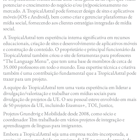
potenciar o crescimento do negócio e/ou (re)posicionamento no
mercado. A TropicalAstral pode fornecer design de sites e aplicativos
móveis (iOS e Android), bem como criar e gerenciar plataformas de
mídia social, fornecendo aos clientes estratégias integradas de mídia
social.
A TropicalAstral tem experiência interna significativa em recursos
educacionais, criação de sites e desenvolvimento de aplicativos móveis
e construção de conteúdo. O proprietário e principal funcionário da
TropicalAstral também criou o site de ferramentas para professores
“The Language Menu”, que tem uma base de membros de cerca de
35.000 professores em todo o mundo. Essa expertise técnica e criativa
também é uma contribuição fundamental que a TropicalAstral pode
trazer para um projeto.
A equipe do TropicalAstral tem uma vasta experiência em liderar a
divulgação/valorização e trabalhar com mídias sociais para
divulgação de projetos da UE. O seu pessoal esteve envolvido em mais
de 50 projetos da UE, incluindo Erasmus+, TOI, Justice,
Projetos Grundtvig e Mobilidade desde 2008, como sócio e
coordenador Têm trabalhado em vários projetos de integração e
aprendizagem de línguas para imigrantes.
Embora a TropicalAstral seja uma empresa recém-incorporada, a
equipe já esteve envolvida em projetos da UE no passado através de