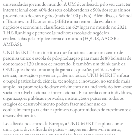
universidades jovens do mundo. A UM é conhecida pelo seu carácter
internacional com 40% dos seus colaboradores e 50% dos seus alunos
provenientes do estrangeiro (mais de 100 países). Além disso, a School
of Business and Economics (SBE) é uma renomada escola de
negócios e economia, classificada em 62º lugar no mundo no 2021
THE-Ranking e pertence às melhores escolas de negócios
credenciadas pela tríplice coroa do mundo (EQUIS, AACSB e
AMBAS).
UNU-MERIT é um instituto que funciona como um centro de
pesquisa único e escola de pós-graduação para mais de 80 bolsistas de
doutorado e 130 alunos de mestrado. É também um think tank da
ONU que aborda uma ampla gama de questões políticas sobre
ciência, inovação e governança democrática. UNU-MERIT enfoca
o papel particular da ciência, tecnologia e inovação, no sentido mais
amplo, na promoção do desenvolvimento e na melhoria do bem-estar
social em nível nacional e internacional. Ele aborda como indivíduos,
organizações públicas e privadas, instituições e países em todos os
estágios de desenvolvimento podem fazer melhor uso do
conhecimento para criar e aprimorar oportunidades de crescimento e
desenvolvimento.
Localizada no centro da Europa, a UNU-MERIT explora como
uma gama diversificada de países – nações em desenvolvimento,
economias emergentes e em transição, bem como economias