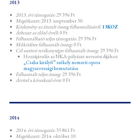
2013
2013. évi támogatás:
29 396 Ft
Megérkezett:
2013. szeptember 30.
Közlemény az átutalt összeg felhasználásáról:
13KOZ
Áthozat az előző évről:
0 Ft
Felhasználható teljes támogatás:
29 396 Ft
Működésre felhasznált összeg:
0 Ft
Cél szerinti tevékenységre felhasznált összeg:
29 396 Ft
Hozzájárulás az NKA-pályázat nevezési díjához:
„Csaba királyfi” székely nemzeti opera
magyarországi bemutatása
Felhasznált teljes összeg:
29 396 Ft
Átvitel a következő évre
: 0 Ft
2014
2014. évi támogatás:
35 861 Ft
Megérkezett:
2014. október 10.