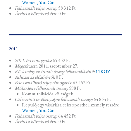
Women, You Can
Felhasznált teljes összeg:
58 312 Ft
Átvitel a következő évre
: 0 Ft
2011
2011. évi támogatás:
65 452 Ft
Megérkezett:
2011. szeptember 27.
Közlemény az átutalt összeg felhasználásáról:
11KOZ
Áthozat az előző évről:
0 Ft
Felhasználható teljes támogatás:
65 452 Ft
Működésre felhasznált összeg:
598 Ft
Kommunikációs költségek
Cél szerinti tevékenységre felhasznált összeg:
64 854 Ft
Repülőjegy vásárlása célcsoportbeli személy részére
Women, You Can
Felhasznált teljes összeg:
64 452 Ft
Átvitel a következő évre
: 0 Ft