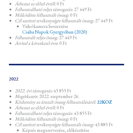
Áthozat az előző évről:
0 Ft
Felhasználható teljes támogatás:
27 449 Ft
Működésre felhasznált összeg:
0 Ft
Cél szerinti tevékenységre felhasznált összeg:
27 449 Ft
Videókamera beszerzése
Csaba Napok Gyergyóban (2020)
Felhasznált teljes összeg:
27 449 Ft
Átvitel a következő évre
: 0 Ft
2022
2022. évi támogatás:
43 855 Ft
Megérkezett:
2022. szeptember 26.
Közlemény az átutalt összeg felhasználásáról:
22KOZ
Áthozat az előző évről:
0 Ft
Felhasználható teljes támogatás:
43 855 Ft
Működésre felhasznált összeg:
0 Ft
Cél szerinti tevékenységre felhasznált összeg:
43 885 Ft
Képzés megszervezése, előkészítése