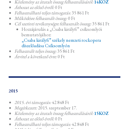
Közlemény az átutalt összeg felhasználásáról:
14KOZ
Áthozat az előző évről:
0 Ft
Felhasználható teljes támogatás:
35 861 Ft
Működésre felhasznált összeg:
0 Ft
Cél szerinti tevékenységre felhasznált összeg:
35 861 Ft
Hozzájárulás a „Csaba királyfi” csíksomlyói
bemutatójához:
„Csaba királyfi” székely nemzeti rockopera
díszelőadása Csíksomlyón
Felhasznált teljes összeg:
35 861 Ft
Átvitel a következő évre
: 0 Ft
2015
2015. évi támogatás:
42 848 Ft
Megérkezett:
2015. szeptember 17.
Közlemény az átutalt összeg felhasználásáról:
15KOZ
Áthozat az előző évről:
0 Ft
Felhasználható teljes támogatás:
42 848 Ft