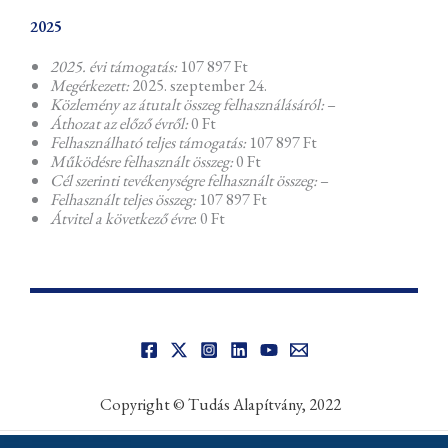
2025
2025. évi támogatás:
107 897 Ft
Megérkezett:
2025. szeptember 24.
Közlemény az átutalt összeg felhasználásáról:
–
Áthozat az előző évről:
0 Ft
Felhasználható teljes támogatás:
107 897 Ft
Működésre felhasznált összeg:
0 Ft
Cél szerinti tevékenységre felhasznált összeg:
–
Felhasznált teljes összeg:
107 897 Ft
Átvitel a következő évre
: 0 Ft
Copyright © Tudás Alapítvány, 2022