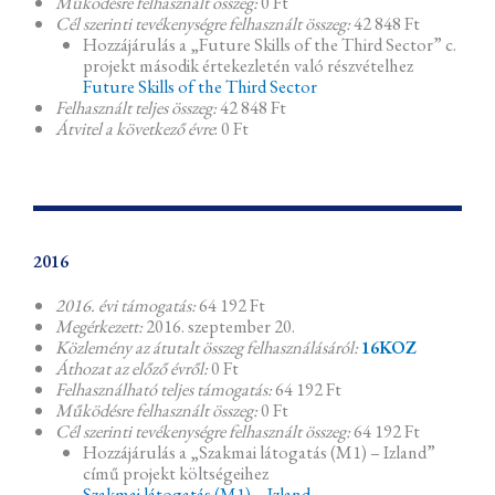
Működésre felhasznált összeg:
0 Ft
Cél szerinti tevékenységre felhasznált összeg:
42 848 Ft
Hozzájárulás a „Future Skills of the Third Sector” c.
projekt második értekezletén való részvételhez
Future Skills of the Third Sector
Felhasznált teljes összeg:
42 848 Ft
Átvitel a következő évre
: 0 Ft
2016
2016. évi támogatás:
64 192 Ft
Megérkezett:
2016. szeptember 20.
Közlemény az átutalt összeg felhasználásáról:
16KOZ
Áthozat az előző évről:
0 Ft
Felhasználható teljes támogatás:
64 192 Ft
Működésre felhasznált összeg:
0 Ft
Cél szerinti tevékenységre felhasznált összeg:
64 192 Ft
Hozzájárulás a „Szakmai látogatás (M1) – Izland”
című projekt költségeihez
Szakmai látogatás (M1) – Izland