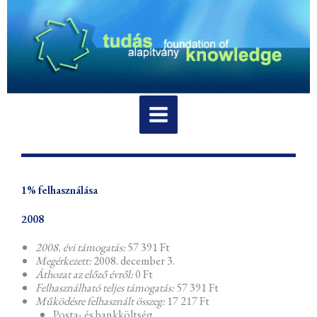
Skip
to
content
1% felhasználása
2008
2008. évi támogatás:
57 391 Ft
Megérkezett:
2008. december 3.
Áthozat az előző évről:
0 Ft
Felhasználható teljes támogatás:
57 391 Ft
Működésre felhasznált összeg:
17 217 Ft
Posta- és bankköltség