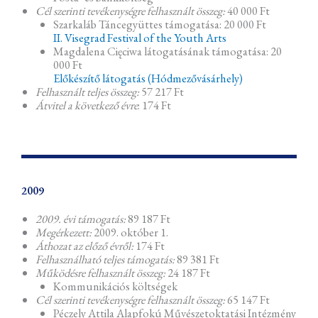
Cél szerinti tevékenységre felhasznált összeg:
40 000 Ft
Szarkaláb Táncegyüttes támogatása: 20 000 Ft
II. Visegrad Festival of the Youth Arts
Magdalena Cięciwa látogatásának támogatása: 20
000 Ft
Előkészítő látogatás (Hódmezővásárhely)
Felhasznált teljes összeg:
57 217 Ft
Átvitel a következő évre
: 174 Ft
2009
2009. évi támogatás:
89 187 Ft
Megérkezett:
2009. október 1.
Áthozat az előző évről:
174 Ft
Felhasználható teljes támogatás:
89 381 Ft
Működésre felhasznált összeg:
24 187 Ft
Kommunikációs költségek
Cél szerinti tevékenységre felhasznált összeg:
65 147 Ft
Péczely Attila Alapfokú Művészetoktatási Intézmény