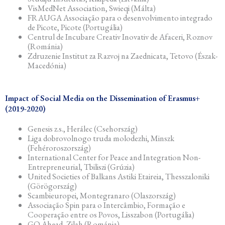
VisMedNet Association, Swieqi (Málta)
FRAUGA Associação para o desenvolvimento integrado
de Picote, Picote (Portugália)
Centrul de Incubare Creativ Inovativ de Afaceri, Roznov
(Románia)
Zdruzenie Institut za Razvoj na Zaednicata, Tetovo (Észak-
Macedónia)
Impact of Social Media on the Dissemination of Erasmus+
(2019-2020)
Genesis z.s., Herálec (Csehország)
Liga dobrovolnogo truda molodezhi, Minszk
(Fehéroroszország)
International Center for Peace and Integration Non-
Entrepreneurial, Tbiliszi (Grúzia)
United Societies of Balkans Astiki Etaireia, Thesszaloniki
(Görögország)
Scambieuropei, Montegranaro (Olaszország)
Associação Spin para o Intercâmbio, Formação e
Cooperação entre os Povos, Lisszabon (Portugália)
GO Ahead, Zilah (Románia)