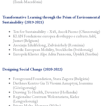
(Észak-Macedónia)
Transformative Learning through the Prism of Environmental
Sustainability (2019-2021)
Ten for Sustainability – X4S, Ascoli Piceno (Olaszország)
KI AN Fondazione europea di sviluppo e cultura Asbl,
Jumet (Belgium)
Asociația Edulifelong, Zsilvásárhely (Románia)
Nordic European Mobility, Stockholm (Svédország)
Europski Klaster Alpe Adria Pannonia, Újvidék (Szerbia)
Designing Social Change (2020-2022)
Foreground Foundation, Stara Zagora (Bulgária)
Diethnes Kentro Gia Ti Viosimi Aanaptyxi, Ioannina
(Görögország)
Drawing To Health, Deventer (Hollandia)
Regionalne Centrum Wolontariatu, Kielce
(Lengyelország)
Prisms Malta, Hamrun (Málta)