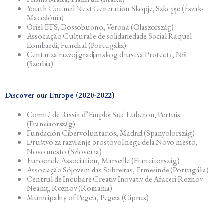
Youth Council Next Generation Skopje, Szkopje (Észak-
Macedónia)
Oriel ETS, Dossobuono, Verona (Olaszország)
Associação Cultural e de solidariedade Social Raquel
Lombardi, Funchal (Portugália)
Centar za razvoj gradjanskog drustva Protecta, Niš
(Szerbia)
Discover our Europe (2020-2022)
Comité de Bassin d’Emploi Sud Luberon, Pertuis
(Franciaország)
Fundación Cibervoluntarios, Madrid (Spanyolország)
Društvo za razvijanje prostovoljnega dela Novo mesto,
Novo mesto (Szlovénia)
Eurocircle Association, Marseille (Franciaország)
Associação Sójovem das Saibreiras, Ermesinde (Portugália)
Centrul de Incubare Creativ Inovativ de Afaceri Roznov
Neamţ, Roznov (Románia)
Municipality of Pegeia, Pegeia (Ciprus)