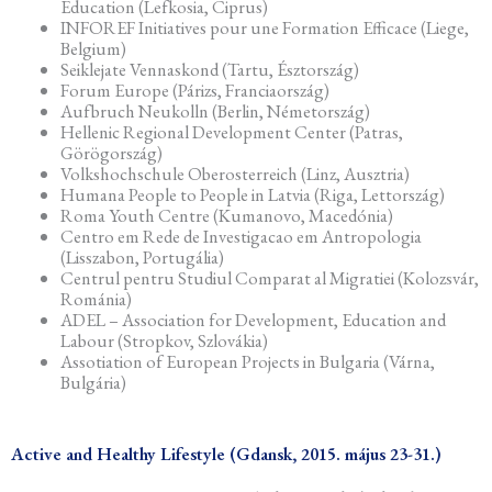
Education (Lefkosia, Ciprus)
INFOREF Initiatives pour une Formation Efficace (Liege,
Belgium)
Seiklejate Vennaskond (Tartu, Észtország)
Forum Europe (Párizs, Franciaország)
Aufbruch Neukolln (Berlin, Németország)
Hellenic Regional Development Center (Patras,
Görögország)
Volkshochschule Oberosterreich (Linz, Ausztria)
Humana People to People in Latvia (Riga, Lettország)
Roma Youth Centre (Kumanovo, Macedónia)
Centro em Rede de Investigacao em Antropologia
(Lisszabon, Portugália)
Centrul pentru Studiul Comparat al Migratiei (Kolozsvár,
Románia)
ADEL – Association for Development, Education and
Labour (Stropkov, Szlovákia)
Assotiation of European Projects in Bulgaria (Várna,
Bulgária)
Active and Healthy Lifestyle (Gdansk, 2015. május 23-31.)