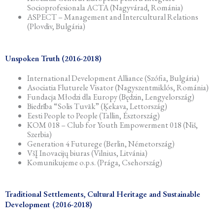
Socioprofesionala ACTA (Nagyvárad, Románia)
ASPECT – Management and Intercultural Relations
(Plovdiv, Bulgária)
Unspoken Truth (2016-2018)
International Development Alliance (Szófia, Bulgária)
Asociatia Fluturele Visator (Nagyszentmiklós, Románia)
Fundacja Młodzi dla Europy (Będzin, Lengyelország)
Biedrība “Solis Tuvāk” (Ķekava, Lettország)
Eesti People to People (Tallin, Észtország)
KOM 018 – Club for Youth Empowerment 018 (Niš,
Szerbia)
Generation 4 Futurege (Berlin, Németország)
VšĮ Inovacijų biuras (Vilnius, Litvánia)
Komunikujeme o.p.s. (Prága, Csehország)
Traditional Settlements, Cultural Heritage and Sustainable
Development (2016-2018)