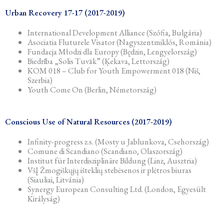
Urban Recovery 17-17 (2017-2019)
International Development Alliance (Szófia, Bulgária)
Asociatia Fluturele Visator (Nagyszentmiklós, Románia)
Fundacja Młodzi dla Europy (Będzin, Lengyelország)
Biedrība „Solis Tuvāk” (Ķekava, Lettország)
KOM 018 – Club for Youth Empowerment 018 (Niš,
Szerbia)
Youth Come On (Berlin, Németország)
Conscious Use of Natural Resources (2017-2019)
Infinity-progress z.s. (Mosty u Jablunkova, Csehország)
Comune di Scandiano (Scandiano, Olaszország)
Institut für Interdisziplinäre Bildung (Linz, Ausztria)
VšĮ Žmogiškųjų išteklių stebėsenos ir plėtros biuras
(Siauliai, Litvánia)
Synergy European Consulting Ltd. (London, Egyesült
Királyság)