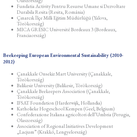
Olaszország)
Fundatia Activity Pentru Resurse Umane si Dezvoltare
Durabila Resita (Resita, Románia)
Çınarcık İlçe Milli Eğitim Müdürlüğü (Yalova,
Törökország)
MICA GRESIC Université Bordeaux 3 (Bordeaux,
Franciaország)
Beekeeping European Environmental Sustainability (2010-
2012)
Çanakkale Onsekiz Mart University (Çanakkale,
Törökország)
Balikesir University (Balikesir, Törökország)
Çanakkale Beekeepers Association (Çanakkale,
Törökország)
IFSAT Foundation (Harderwijk, Hollandia)
Katholieke Hogeschool Kempen (Geel, Belgium)
Confederazione Italiana agricoltori dell’Umbria (Perugia,
Olaszország)
Association of Regional Initiatives Development
„Lacjum” (Krakkó, Lengyelország)