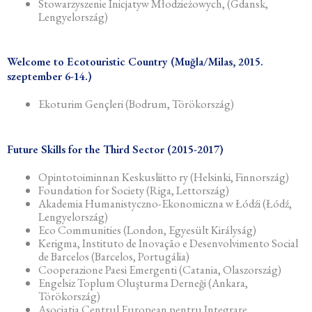
Stowarzyszenie Inicjatyw Młodzieżowych, (Gdansk,
Lengyelország)
Welcome to Ecotouristic Country (Muğla/Milas, 2015.
szeptember 6-14.)
Ekoturim Gençleri (Bodrum, Törökország)
Future Skills for the Third Sector (2015-2017)
Opintotoiminnan Keskusliitto ry (Helsinki, Finnország)
Foundation for Society (Riga, Lettország)
Akademia Humanistyczno-Ekonomiczna w Łódźi (Łódź,
Lengyelország)
Eco Communities (London, Egyesült Királyság)
Kerigma, Instituto de Inovação e Desenvolvimento Social
de Barcelos (Barcelos, Portugália)
Cooperazione Paesi Emergenti (Catania, Olaszország)
Engelsiz Toplum Oluşturma Derneği (Ankara,
Törökország)
Asociatia Centrul European pentru Integrare