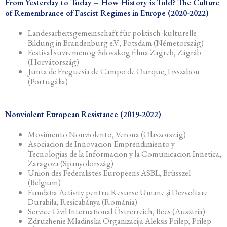
From Yesterday to Today – How History is Told? The Culture
of Remembrance of Fascist Regimes in Europe (2020-2022)
Landesarbeitsgemeinschaft für politisch-kulturelle
Bildung in Brandenburg e.V., Potsdam (Németország)
Festival suvremenog židovskog filma Zagreb, Zágráb
(Horvátország)
Junta de Freguesia de Campo de Ourque, Lisszabon
(Portugália)
Nonviolent European Resistance (2019-2022)
Movimento Nonviolento, Verona (Olaszország)
Asociacion de Innovacion Emprendimiento y
Tecnologias de la Informacion y la Comunicacion Innetica,
Zaragoza (Spanyolország)
Union des Federalistes Europeens ASBL, Brüsszel
(Belgium)
Fundatia Activity pentru Resurse Umane şi Dezvoltare
Durabila, Resicabánya (Románia)
Service Civil International Östrerreich, Bécs (Ausztria)
Zdruzhenie Mladinska Organizacija Aleksis Prilep, Prilep