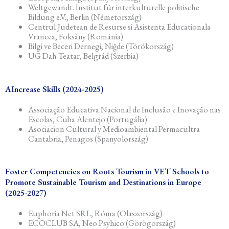
Weltgewandt. Institut für interkulturelle politische
Bildung e.V., Berlin (Németország)
Centrul Judetean de Resurse si Asistenta Educationala
Vrancea, Foksány (Románia)
Bilgi ve Beceri Dernegi, Niğde (Törökország)
UG Dah Teatar, Belgrád (Szerbia)
AIncrease Skills (2024-2025)
Associação Educativa Nacional de Inclusão e Inovação nas
Escolas, Cuba Alentejo (Portugália)
Asociacion Cultural y Medioambiental Permacultra
Cantabria, Penagos (Spanyolország)
Foster Competencies on Roots Tourism in VET Schools to
Promote Sustainable Tourism and Destinations in Europe
(2025-2027)
Euphoria Net SRL, Róma (Olaszország)
ECOCLUB SA, Neo Psyhico (Görögország)