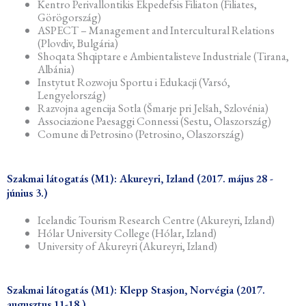
Kentro Perivallontikis Ekpedefsis Filiaton (Filiates,
Görögország)
ASPECT – Management and Intercultural Relations
(Plovdiv, Bulgária)
Shoqata Shqiptare e Ambientalisteve Industriale (Tirana,
Albánia)
Instytut Rozwoju Sportu i Edukacji (Varsó,
Lengyelország)
Razvojna agencija Sotla (Šmarje pri Jelšah, Szlovénia)
Associazione Paesaggi Connessi (Sestu, Olaszország)
Comune di Petrosino (Petrosino, Olaszország)
Szakmai látogatás (M1): Akureyri, Izland (2017. május 28 -
június 3.)
Icelandic Tourism Research Centre (Akureyri, Izland)
Hólar University College (Hólar, Izland)
University of Akureyri (Akureyri, Izland)
Szakmai látogatás (M1): Klepp Stasjon, Norvégia (2017.
augusztus 11-18.)