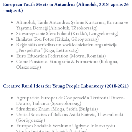
European Youth Meets in Antandros (Altınoluk, 2018. április 26
- május 3.)
Altınoluk, Tarihi Antandros Şehrini Kurtarma, Koruma ve
Yaşatma Derneği (Altınoluk, Törökország)
Stowarzyszenie Sfera Poland (Krakkó, Lengyelország)
Ihnilates Tou Fotos (Trikala, Görögország)
Reģionālās attīstības un sociālo iniciatīvu organizācija
„Perspektīva” (Riga, Lettország)
Euro Education Federation (Motru, Románia)
Come Pensiamo. Etnografia & Formazione (Bologna,
Olaszország)
Creative Rural Ideas for Young People Laboratory (2018-2021)
Agrupación Europea de Cooperación Territorial Duero-
Douro, Trabanca (Spanyolország)
Sdrudzenie Znam i Moga, Szófia (Bulgária)
United Societies of Balkans Astiki Etaireia, Thesszaloniki
(Görögország)
Europos Socialinis Verslumo Ugdymo Ir Inovatyviu
Studiju Institutas, Klaipéda (Litvánia)