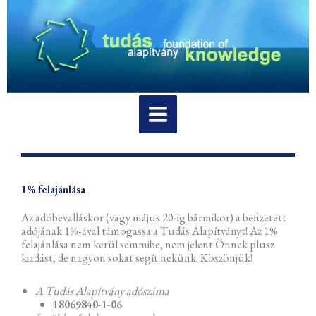
Skip
to
content
1% felajánlása
Az adóbevalláskor (vagy május 20-ig bármikor) a befizetett
adójának 1%-ával támogassa a Tudás Alapítványt! Az 1%
felajánlása nem kerül semmibe, nem jelent Önnek plusz
kiadást, de nagyon sokat segít nekünk. Köszönjük!
A Tudás Alapítvány adószáma
18069840-1-06