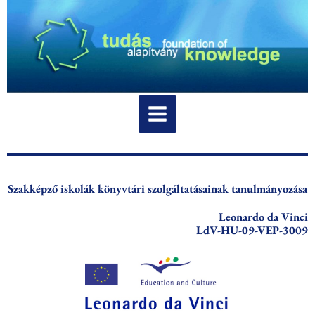
Skip
to
content
Szakképző iskolák könyvtári szolgáltatásainak tanulmányozása
Leonardo da Vinci
LdV-HU-09-VEP-3009