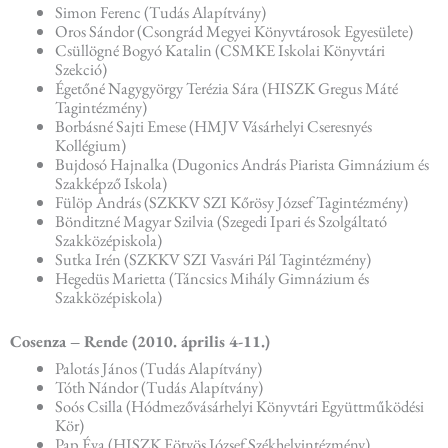
Simon Ferenc (Tudás Alapítvány)
Oros Sándor (Csongrád Megyei Könyvtárosok Egyesülete)
Csüllögné Bogyó Katalin (CSMKE Iskolai Könyvtári
Szekció)
Égetőné Nagygyörgy Terézia Sára (HISZK Gregus Máté
Tagintézmény)
Borbásné Sajti Emese (HMJV Vásárhelyi Cseresnyés
Kollégium)
Bujdosó Hajnalka (Dugonics András Piarista Gimnázium és
Szakképző Iskola)
Fülöp András (SZKKV SZI Kőrösy József Tagintézmény)
Bönditzné Magyar Szilvia (Szegedi Ipari és Szolgáltató
Szakközépiskola)
Sutka Irén (SZKKV SZI Vasvári Pál Tagintézmény)
Hegedüs Marietta (Táncsics Mihály Gimnázium és
Szakközépiskola)
Cosenza – Rende (2010. április 4-11.)
Palotás János (Tudás Alapítvány)
Tóth Nándor (Tudás Alapítvány)
Soós Csilla (Hódmezővásárhelyi Könyvtári Együttműködési
Kör)
Pap Éva (HISZK Eötvös József Székhelyintézmény)