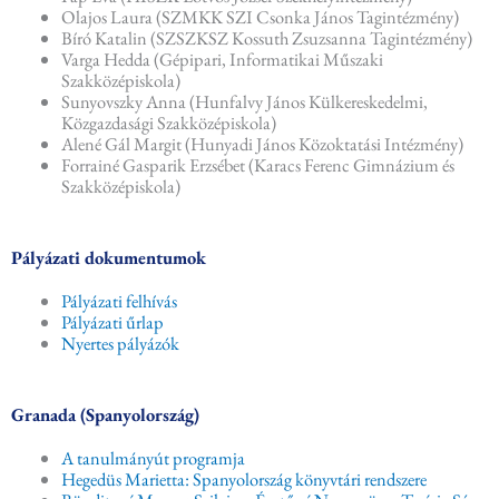
Olajos Laura (SZMKK SZI Csonka János Tagintézmény)
Bíró Katalin (SZSZKSZ Kossuth Zsuzsanna Tagintézmény)
Varga Hedda (Gépipari, Informatikai Műszaki
Szakközépiskola)
Sunyovszky Anna (Hunfalvy János Külkereskedelmi,
Közgazdasági Szakközépiskola)
Alené Gál Margit (Hunyadi János Közoktatási Intézmény)
Forrainé Gasparik Erzsébet (Karacs Ferenc Gimnázium és
Szakközépiskola)
Pályázati dokumentumok
Pályázati felhívás
Pályázati űrlap
Nyertes pályázók
Granada (Spanyolország)
A tanulmányút programja
Hegedüs Marietta: Spanyolország könyvtári rendszere