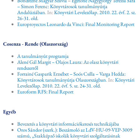
Bönditzné Magyar Szilvia – Égetőné Nagygyörgy Terézia Sára
– Simon Ferenc: Könyvtárosok tanulmányútja
Andalúziában
. In:
Könyvtári Levelezőlap. 2010. 22. évf. 2. sz.
26-31. old.
Europroyectos Leonardo da Vinci: Final Monitoring Report
Cosenza - Rende (Olaszország)
A tanulmányút programja
Alené Gál Margit – Olajos Laura: Az olasz könyvtári
rendszerről
Forrainé Gasparik Erzsébet – Soós Csilla – Varga Hedda:
Könyvtárosok tanulmányútja Olaszországban
. In:
Könyvtári
Levelezőlap. 2010. 22. évf. 5. sz. 24-31. old.
Euroform RFS: Final Report
Egyéb
Bevezetés a könyvtári információkeresés technikájába
Oros Sándor (szerk.): Beszámoló az LdV-HU-09-VEP-3009
számú, „Szakképző iskolák könyvtári szolgáltatásinak