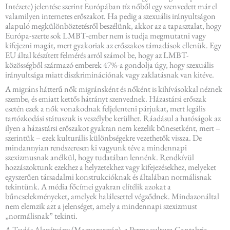
Intézete) jelentése szerint Európában tíz nőből egy szenvedett már el
valamilyen internetes erőszakot. Ha pedig a szexuális irányultságon
alapuló megkülönböztetésről beszélünk, akkor az a tapasztalat, hogy
Európa-szerte sok LMBT-ember nem is tudja megmutatni vagy
kifejezni magát, mert gyakoriak az erőszakos támadások ellenük. Egy
EU által készített felmérés arról számol be, hogy az LMBT-
közösségből származó emberek 47%-a gondolja úgy, hogy szexuális
irányultsága miatt diszkriminációnak vagy zaklatásnak van kitéve.
A migráns hátterű nők migránsként és nőként is kihívásokkal néznek
szembe, és emiatt kettős hátrányt szenvednek. Házastársi erőszak
esetén ezek a nők vonakodnak feljelenteni párjukat, mert legális
tartózkodási státuszuk is veszélybe kerülhet. Ráadásul a hatóságok az
ilyen a házastársi erőszakot gyakran nem kezelik bűnesetként, mert –
szerintük – ezek kulturális különbségekre vezethetők vissza. De
mindannyian rendszeresen ki vagyunk téve a mindennapi
szexizmusnak anélkül, hogy tudatában lennénk. Rendkívül
hozzászoktunk ezekhez a helyzetekhez vagy kifejezésekhez, melyeket
egyszerűen társadalmi konstrukcióknak és általában normálisnak
tekintünk. A média főcímei gyakran elítélik azokat a
bűncselekményeket, amelyek halálesettel végződnek. Mindazonáltal
nem elemzik azt a jelenséget, amely a mindennapi szexizmust
„normálisnak” tekinti.
A Tudás Alapítvány (Magyarország), a Permacultura Cantabria