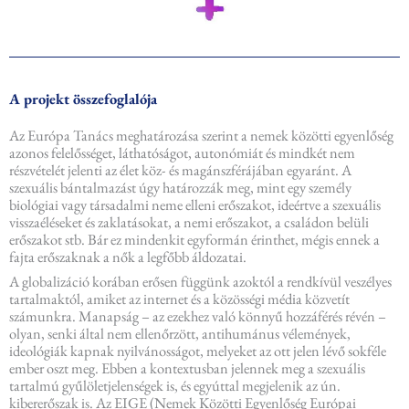
A projekt összefoglalója
Az Európa Tanács meghatározása szerint a nemek közötti egyenlőség
azonos felelősséget, láthatóságot, autonómiát és mindkét nem
részvételét jelenti az élet köz- és magánszférájában egyaránt. A
szexuális bántalmazást úgy határozzák meg, mint egy személy
biológiai vagy társadalmi neme elleni erőszakot, ideértve a szexuális
visszaéléseket és zaklatásokat, a nemi erőszakot, a családon belüli
erőszakot stb. Bár ez mindenkit egyformán érinthet, mégis ennek a
fajta erőszaknak a nők a legfőbb áldozatai.
A globalizáció korában erősen függünk azoktól a rendkívül veszélyes
tartalmaktól, amiket az internet és a közösségi média közvetít
számunkra. Manapság – az ezekhez való könnyű hozzáférés révén –
olyan, senki által nem ellenőrzött, antihumánus vélemények,
ideológiák kapnak nyilvánosságot, melyeket az ott jelen lévő sokféle
ember oszt meg. Ebben a kontextusban jelennek meg a szexuális
tartalmú gyűlöletjelenségek is, és egyúttal megjelenik az ún.
kibererőszak is. Az EIGE (Nemek Közötti Egyenlőség Európai