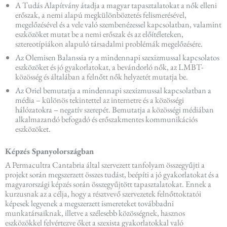
A Tudás Alapítvány átadja a magyar tapasztalatokat a nők elleni
erőszak, a nemi alapú megkülönböztetés felismerésével,
megelőzésével és a vele való szembenézessel kapcsolatban, valamint
eszközöket mutat be a nemi erőszak és az előítéleteken,
sztereotípiákon alapuló társadalmi problémák megelőzésére.
Az Olemisen Balanssia ry a mindennapi szexizmussal kapcsolatos
eszközöket és jó gyakorlatokat, a bevándorló nők, az LMBT-
közösség és általában a felnőtt nők helyzetét mutatja be.
Az Oriel bemutatja a mindennapi szexizmussal kapcsolatban a
média – különös tekintettel az internetre és a közösségi
hálózatokra – negatív szerepét. Bemutatja a közösségi médiában
alkalmazandó befogadó és erőszakmentes kommunikációs
eszközöket.
Képzés Spanyolországban
A Permacultra Cantabria által szervezett tanfolyam összegyűjti a
projekt során megszerzett összes tudást, beépíti a jó gyakorlatokat és a
magyarországi képzés során összegyűjtött tapasztalatokat. Ennek a
kurzusnak az a célja, hogy a résztvevő szervezetek felnőttoktatói
képesek legyenek a megszerzett ismereteket továbbadni
munkatársaiknak, illetve a szélesebb közösségnek, hasznos
eszközökkel felvértezve őket a szexista gyakorlatokkal való