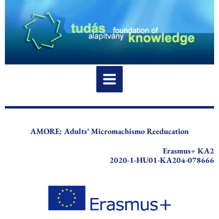
Skip
to
content
AMORE: Adults’ Micromachismo Reeducation
Erasmus+ KA2
2020-1-HU01-KA204-078666