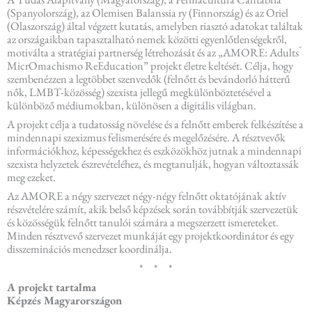
(Spanyolország), az Olemisen Balanssia ry (Finnország) és az Oriel
(Olaszország) által végzett kutatás, amelyben riasztó adatokat találtak
az országaikban tapasztalható nemek közötti egyenlőtlenségekről,
motiválta a stratégiai partnerség létrehozását és az „AMORE: Adults ́
MicrOmachismo ReEducation” projekt életre keltését. Célja, hogy
szembenézzen a legtöbbet szenvedők (felnőtt és bevándorló hátterű
nők, LMBT-közösség) szexista jellegű megkülönböztetésével a
különböző médiumokban, különösen a digitális világban.
A projekt célja a tudatosság növelése és a felnőtt emberek felkészítése a
mindennapi szexizmus felismerésére és megelőzésére. A résztvevők
információkhoz, képességekhez és eszközökhöz jutnak a mindennapi
szexista helyzetek észrevételéhez, és megtanulják, hogyan változtassák
meg ezeket.
Az AMORE a négy szervezet négy-négy felnőtt oktatójának aktív
részvételére számít, akik belső képzések során továbbítják szervezetük
és közösségük felnőtt tanulói számára a megszerzett ismereteket.
Minden résztvevő szervezet munkáját egy projektkoordinátor és egy
disszeminációs menedzser koordinálja.
* * *
A projekt tartalma
Képzés Magyarországon