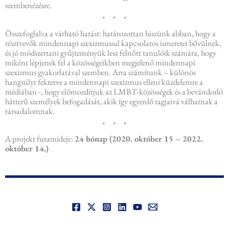
szembenézésre.
* * *
Összefoglalva a várható hatást: határozottan hiszünk abban, hogy a
résztvevők mindennapi szexizmussal kapcsolatos ismeretei bővülnek,
és jó módszertani gyűjteményük lesz felnőtt tanulóik számára, hogy
miként lépjenek fel a közösségeikben megjelenő mindennapi
szexizmus gyakorlatával szemben. Arra számítunk – különös
hangsúlyt fektetve a mindennapi szexizmus elleni küzdelemre a
médiában -, hogy előmozdítjuk az LMBT-közösségek és a bevándorló
hátterű személyek befogadását, akik így egyenlő tagjaivá válhatnak a
társadalomnak.
* * *
A projekt futamideje:
24 hónap (2020. október 15 – 2022.
október 14.)