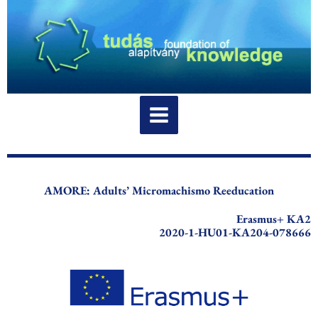
Ir
al
contenido
AMORE: Adults’ Micromachismo Reeducation
Erasmus+ KA2
2020-1-HU01-KA204-078666