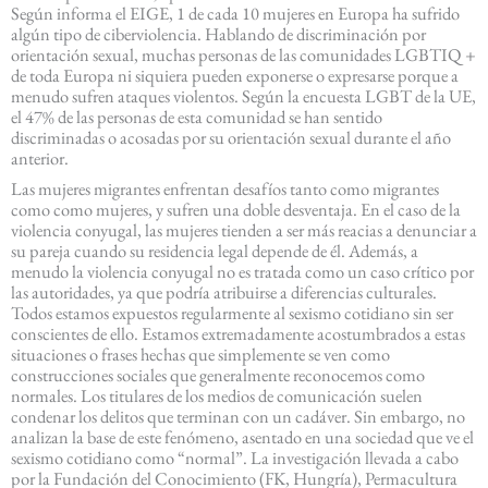
Según informa el EIGE, 1 de cada 10 mujeres en Europa ha sufrido
algún tipo de ciberviolencia. Hablando de discriminación por
orientación sexual, muchas personas de las comunidades LGBTIQ +
de toda Europa ni siquiera pueden exponerse o expresarse porque a
menudo sufren ataques violentos. Según la encuesta LGBT de la UE,
el 47% de las personas de esta comunidad se han sentido
discriminadas o acosadas por su orientación sexual durante el año
anterior.
Las mujeres migrantes enfrentan desafíos tanto como migrantes
como como mujeres, y sufren una doble desventaja. En el caso de la
violencia conyugal, las mujeres tienden a ser más reacias a denunciar a
su pareja cuando su residencia legal depende de él. Además, a
menudo la violencia conyugal no es tratada como un caso crítico por
las autoridades, ya que podría atribuirse a diferencias culturales.
Todos estamos expuestos regularmente al sexismo cotidiano sin ser
conscientes de ello. Estamos extremadamente acostumbrados a estas
situaciones o frases hechas que simplemente se ven como
construcciones sociales que generalmente reconocemos como
normales. Los titulares de los medios de comunicación suelen
condenar los delitos que terminan con un cadáver. Sin embargo, no
analizan la base de este fenómeno, asentado en una sociedad que ve el
sexismo cotidiano como “normal”. La investigación llevada a cabo
por la Fundación del Conocimiento (FK, Hungría), Permacultura