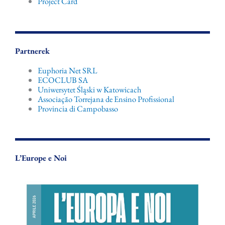
Project Card
Partnerek
Euphoria Net SRL
ECOCLUB SA
Uniwersytet Śląski w Katowicach
Associação Torrejana de Ensino Profissional
Provincia di Campobasso
L’Europe e Noi