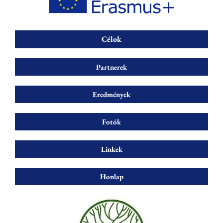
Célok
Partnerek
Eredmények
Fotók
Linkek
Honlap