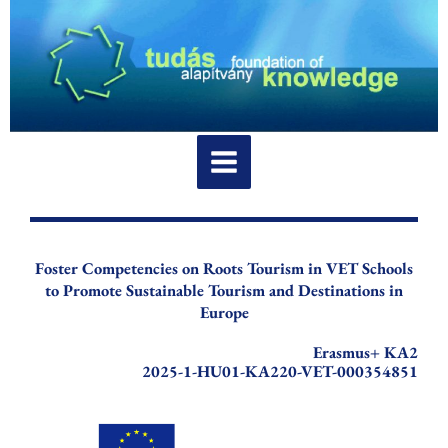
Skip
to
content
Foster Competencies on Roots Tourism in VET Schools
to Promote Sustainable Tourism and Destinations in
Europe
Erasmus+ KA2
2025-1-HU01-KA220-VET-000354851