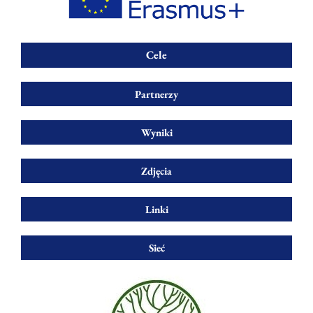
Cele
Partnerzy
Wyniki
Zdjęcia
Linki
Sieć