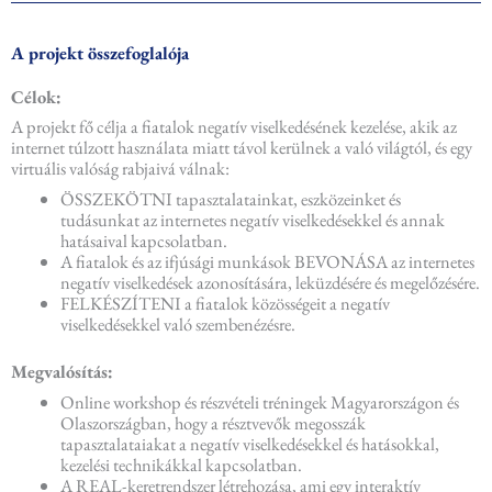
A projekt összefoglalója
Célok:
A projekt fő célja a fiatalok negatív viselkedésének kezelése, akik az
internet túlzott használata miatt távol kerülnek a való világtól, és egy
virtuális valóság rabjaivá válnak:
ÖSSZEKÖTNI tapasztalatainkat, eszközeinket és
tudásunkat az internetes negatív viselkedésekkel és annak
hatásaival kapcsolatban.
A fiatalok és az ifjúsági munkások BEVONÁSA az internetes
negatív viselkedések azonosítására, leküzdésére és megelőzésére.
FELKÉSZÍTENI a fiatalok közösségeit a negatív
viselkedésekkel való szembenézésre.
Megvalósítás:
Online workshop és részvételi tréningek Magyarországon és
Olaszországban, hogy a résztvevők megosszák
tapasztalataiakat a negatív viselkedésekkel és hatásokkal,
kezelési technikákkal kapcsolatban.
A REAL-keretrendszer létrehozása, ami egy interaktív