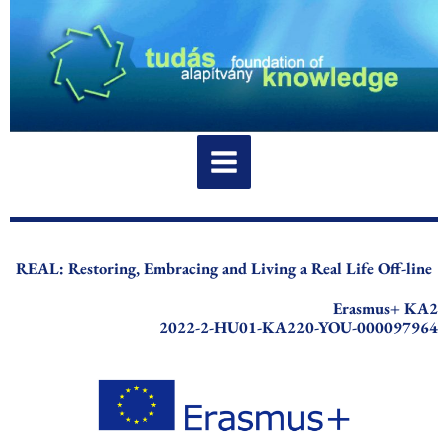
Skip
to
content
REAL: Restoring, Embracing and Living a Real Life Off-line
Erasmus+ KA2
2022-2-HU01-KA220-YOU-000097964