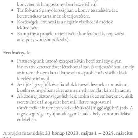
könyvben és hangoskönyvben lesz elérhető.
Tanfolyam Spanyolországban a könyv tesztelésére és a
keretrendszer tartalmának terjesztésére.
Közösségek létrehozása a negatív viselkedési módok
leküzdésére.
Kampány a projekt terjesztésére (konferenciák, terjesztési
anyagok, workshopok stb.).
Eredmények:
Partnerségünk úttörő szerepet kíván betölteni egy olyan
innovatív keretrendszer létrehozásában és terjesztésében, amely
az internethasználattal kapcsolatos problémás viselkedések
kezelésére irányul.
Az ifjúsági segítők és a fiatalok képesek lesznek azonosítani,
kezelni és megelőzni őket az internethasználat káros hatásait.
A közösség biztonságos hely lesz azoknak az embereknek, akik
szeretnének támogatást keresni, illetve megosztani
történeteiket internetes viselkedésükről (függőségükről) stb. A
tagok segítséget nyújtanak egymásnak a helyzet normalizlása
érdekében.
A projekt futamideje:
23 hónap (2023. május 1 – 2025. március