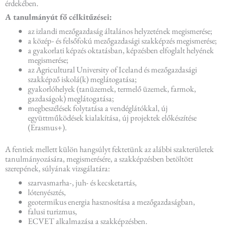
érdekében.
A tanulmányút fő célkitűzései:
az izlandi mezőgazdaság általános helyzetének megismerése;
a közép- és felsőfokú mezőgazdasági szakképzés megismerése;
a gyakorlati képzés oktatásban, képzésben elfoglalt helyének
megismerése;
az Agricultural University of Iceland és mezőgazdasági
szakképző iskolá(k) meglátogatása;
gyakorlóhelyek (tanüzemek, termelő üzemek, farmok,
gazdaságok) meglátogatása;
megbeszélések folytatása a vendéglátókkal, új
együttműködések kialakítása, új projektek előkészítése
(Erasmus+).
A fentiek mellett külön hangsúlyt fektetünk az alábbi szakterületek
tanulmányozására, megismerésére, a szakképzésben betöltött
szerepének, súlyának vizsgálatára:
szarvasmarha-, juh- és kecsketartás,
lótenyésztés,
geotermikus energia hasznosítása a mezőgazdaságban,
falusi turizmus,
ECVET alkalmazása a szakképzésben.