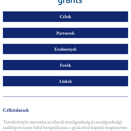
Célok
Partnerek
Eredmények
Fotók
Linkek
Célkitűzések
Tanulmányút szervezése az izlandi mezőgazdaság és mezőgazdasági
szakképzés (ezen belül hangsúlyosan a gyakorlati képzés) megismerése