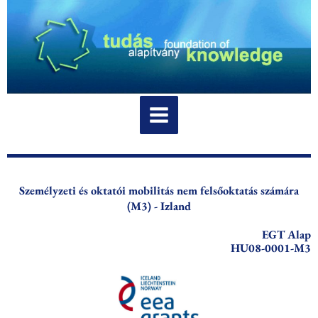
Skip
to
content
Személyzeti és oktatói mobilitás nem felsőoktatás számára
(M3) - Izland
EGT Alap
HU08-0001-M3