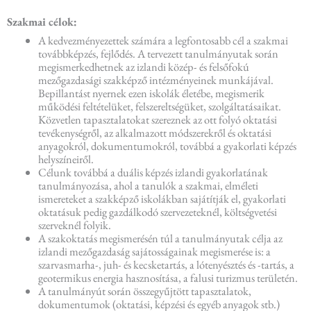
Szakmai célok:
A kedvezményezettek számára a legfontosabb cél a szakmai
továbbképzés, fejlődés. A tervezett tanulmányutak során
megismerkedhetnek az izlandi közép- és felsőfokú
mezőgazdasági szakképző intézményeinek munkájával.
Bepillantást nyernek ezen iskolák életébe, megismerik
működési feltételüket, felszereltségüket, szolgáltatásaikat.
Közvetlen tapasztalatokat szereznek az ott folyó oktatási
tevékenységről, az alkalmazott módszerekről és oktatási
anyagokról, dokumentumokról, továbbá a gyakorlati képzés
helyszíneiről.
Célunk továbbá a duális képzés izlandi gyakorlatának
tanulmányozása, ahol a tanulók a szakmai, elméleti
ismereteket a szakképző iskolákban sajátítják el, gyakorlati
oktatásuk pedig gazdálkodó szervezeteknél, költségvetési
szerveknél folyik.
A szakoktatás megismerésén túl a tanulmányutak célja az
izlandi mezőgazdaság sajátosságainak megismerése is: a
szarvasmarha-, juh- és kecsketartás, a lótenyésztés és -tartás, a
geotermikus energia hasznosítása, a falusi turizmus területén.
A tanulmányút során összegyűjtött tapasztalatok,
dokumentumok (oktatási, képzési és egyéb anyagok stb.)