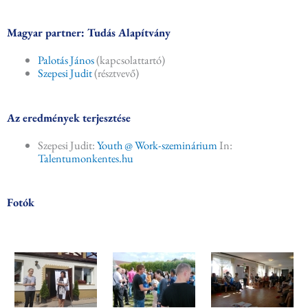
Magyar partner: Tudás Alapítvány
Palotás János
(kapcsolattartó)
S
zepesi Judit
(résztvevő)
Az eredmények terjesztése
Szepesi Judit:
Youth @ Work-szeminárium
In:
Talentumonkentes.hu
Fotók