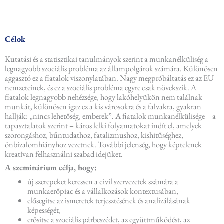
Célok
Kutatási és a statisztikai tanulmányok szerint a munkanélküliség a
legnagyobb szociális probléma az állampolgárok számára. Különösen
aggasztó ez a fiatalok viszonylatában. Nagy megpróbáltatás ez az EU
nemzeteinek, és ez a szociális probléma egyre csak növekszik. A
fiatalok legnagyobb nehézsége, hogy lakóhelyükön nem találnak
munkát, különösen igaz ez a kis városokra és a falvakra, gyakran
hallják: „nincs lehetőség, emberek”. A fiatalok munkanélkülisége – a
tapasztalatok szerint – káros lelki folyamatokat indít el, amelyek
szorongáshoz, bűntudathoz, fatalizmushoz, kishitűséghez,
önbizalomhiányhoz vezetnek. További jelenség, hogy képtelenek
kreatívan felhasználni szabad idejüket.
A szeminárium célja, hogy:
új szerepeket keressen a civil szervezetek számára a
munkaerőpiac és a vállalkozások kontextusában,
elősegítse az ismeretek terjesztésének és analizálásának
képességét,
erősítse a szociális párbeszédet, az együttműködést, az