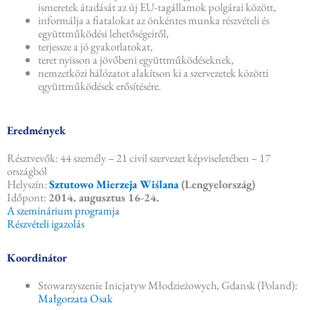
ismeretek átadását az új EU-tagállamok polgárai között,
informálja a fiatalokat az önkéntes munka részvételi és
együttműködési lehetőségeiről,
terjessze a jó gyakorlatokat,
teret nyisson a jövőbeni együttműködéseknek,
nemzetközi hálózatot alakítson ki a szervezetek közötti
együttműködések erősítésére.
Eredmények
Résztvevők: 44 személy – 21 civil szervezet képviseletében – 17
országból
Helyszín:
Sztutowo Mierzeja Wiślana
(Lengyelország)
Időpont:
2014. augusztus 16-24.
A szeminárium programja
Részvételi igazolás
Koordinátor
Stowarzyszenie Inicjatyw Młodzieżowych, Gdansk (Poland):
Małgorzata Osak