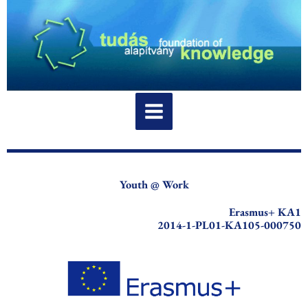
Skip
to
content
Youth @ Work
Erasmus+ KA1
2014-1-PL01-KA105-000750