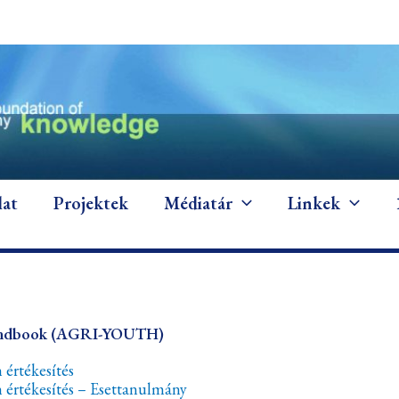
lat
Projektek
Médiatár
Linkek
 Handbook (AGRI-YOUTH)
 értékesítés
n értékesítés – Esettanulmány