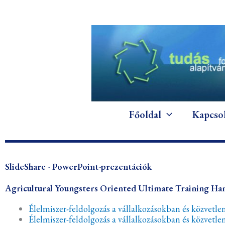
Skip
to
content
Főoldal
Kapcso
SlideShare - PowerPoint-prezentációk
Agricultural Youngsters Oriented Ultimate Training
Élelmiszer-feldolgozás a vállalkozásokban és közvetlen
Élelmiszer-feldolgozás a vállalkozásokban és közvetle