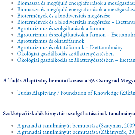
Biomassza és megújuló energiaforrások a mezőgazda
Biomassza és megújuló energiaforrások a mezőgazda
Biotermények és a biodiverzitás megőrzése
Biotermények és a biodiverzitás megőrzése – Esettan
Agroturizmus és szolgáltatások a farmon
Agroturizmus és szolgáltatások a farmon – Esettanul
Agroturizmus és oktatófarmok
Agroturizmus és oktatófarmok – Esettanulmány
Ökológiai gazdálkodás az állattenyésztésben
Ökológiai gazdálkodás az állattenyésztésben – Esett
A Tudás Alapítvány bemutatkozása a 39. Csongrád Megy
Tudás Alapitvány / Foundation of Knowledge
(Zákán
Szakképző iskolák könyvtári szolgáltatásainak tanulmány
A granadai tanulmányút bemutatása (Szatymaz, 2009
A granadai tanulmányút bemutatása (Zákányszék, 2011