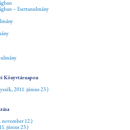
ságban
ságban – Esettanulmány
ulmány
mány
anulmány
ei Könyvtárnapon
yszék, 2011. június 23.)
ozása
. november 12.)
. június 23.)