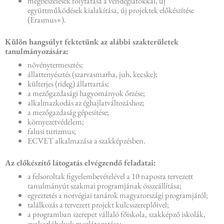
megbeszélések folytatása a vendéglátókkal, új
együttműködések kialakítása, új projektek előkészítése
(Erasmus+).
Külön hangsúlyt fektetünk az alábbi szakterületek
tanulmányozására:
növénytermesztés;
állattenyésztés (szarvasmarha, juh, kecske);
külterjes (rideg) állattartás;
a mezőgazdasági hagyományok őrzése;
alkalmazkodás az éghajlatváltozáshoz;
a mezőgazdaság gépesítése;
környezetvédelem;
falusi turizmus;
ECVET alkalmazása a szakképzésben.
Az előkészítő látogatás elvégzendő feladatai:
a felsoroltak figyelembevételével a 10 naposra tervezett
tanulmányút szakmai programjának összeállítása;
egyeztetés a norvégiai tanárok magyarországi programjáról;
találkozás a tervezett projekt kulcsszereplőivel;
a programban szerepet vállaló főiskola, szakképző iskolák,
gyakorlóhelyek meglátogatása;