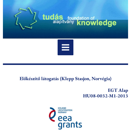
Skip
to
content
Előkészítő látogatás (Klepp Stasjon, Norvégia)
EGT Alap
HU08-0032-M1-2013