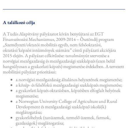
A találkozó célja
A Tudás Alapítvány pályázatot kíván benyújtani az EGT
Finanszírozási Mechanizmus, 2009-2014 – Ösztöndíj program
„Személyzeti/oktatói mobilitás egyéb, nem felsőoktatási,
oktatási/képzési intézmények számára” című pályázati akciójára
2015 elején. A pályázat célkitűzése: tanulmányút szervezése a
norvégiai mezőgazdaság és mezőgazdasági szakképzés (ezen belül
hangsúlyosan a gyakorlati képzés) megismerése érdekében. A tervezett
mobilitási pályázat prioritásai:
a norvégiai mezőgazdaság általános helyzetének megismerése;
a közép- és felsőfokú mezőgazdasági szakképzés megismerése;
a gyakorlati képzés oktatásban, képzésben elfoglalt helyének
megismerése;
a Norwegian University College of Agriculture and Rural
Development és mezőgazdasági szakképző iskolá(k)
meglátogatása;
gyakorlóhelyek (tanüzemek, termelő üzemek, farmok,
gazdaságok) meglátogatása;