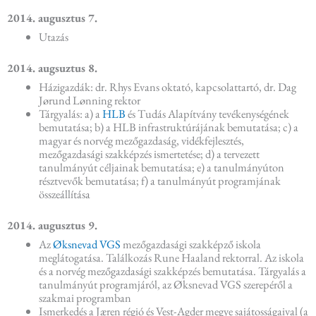
2014. augusztus 7.
Utazás
2014. augsuztus 8.
Házigazdák: dr. Rhys Evans oktató, kapcsolattartó, dr. Dag
Jørund Lønning rektor
Tárgyalás: a) a
HLB
és Tudás Alapítvány tevékenységének
bemutatása; b) a HLB infrastruktúrájának bemutatása; c) a
magyar és norvég mezőgazdaság, vidékfejlesztés,
mezőgazdasági szakképzés ismertetése; d) a tervezett
tanulmányút céljainak bemutatása; e) a tanulmányúton
résztvevők bemutatása; f) a tanulmányút programjának
összeállítása
2014. augusztus 9.
Az
Øksnevad VGS
mezőgazdasági szakképző iskola
meglátogatása. Találkozás Rune Haaland rektorral. Az iskola
és a norvég mezőgazdasági szakképzés bemutatása. Tárgyalás a
tanulmányút programjáról, az Øksnevad VGS szerepéről a
szakmai programban
Ismerkedés a Jæren régió és Vest-Agder megye sajátosságaival (a