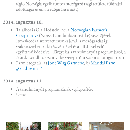
régió Norvégia egyik fontos mezőgazdasági területe földrajzi
adottságai és enyhe időjárása miatt)
2014. augusztus 10.
Találkozás Ola Hedstein-nel a
Norwegian Farmer’s
Cooperative
(Norsk Landbrukssamvirke) vezetőjével.
Ismerkedés a szervezet munkájával, a mezőgazdasági
szakképzésben való részvételével és a HLB-vel való
együttműködésével. Tárgyalás a tanulmányút programjáról, a
Norsk Landbrukssamvirke szerepéről a szakmai programban
Farmlátogatás: a)
Jone Wiig Gartnerie
, b)
Maudal Farm:
„Glad av mat”
2014. augusztus 11.
A tanulmányút programjának véglegesítése
Utazás