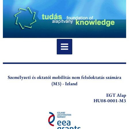
Skip
to
content
Személyzeti és oktatói mobilitás nem felsőoktatás számára
(M3) - Izland
EGT Alap
HU08-0001-M3