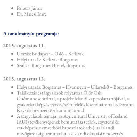
Palotás János
Dr. Mucsi Imre
A tanulmányút programja:
2015. augusztus 11
.
Utazás: Budapest – Osló – Keflavík
Helyi utazás: Keflavík-Borgarnes
Szállás: Borgarnes Hostel, Borgarnes
2015. augusztus 12.
Helyi utazás: Borgarnes – Hvanneyri – Ullarselið – Borgarnes
Találkozás és tárgyalások folytatása Ólöf Ósk
Guðmundsdóttirral, a projekt izlandi kapcsolattartójával, a
gyakorlati képzés szervezéséért felelős koordinátorral és Þórunn
Reykdal nemzetközi koordinátorral
A tárgyalások témája: az Agricultural University of Iceland
(AUI) tevékenységének bemutatása (célok, egyetemi és
szakképzés, nemzetközi kapcsolatok stb.), az izlandi
mezőgazdaság bemutatása, az izlandi oktatási rendszer és