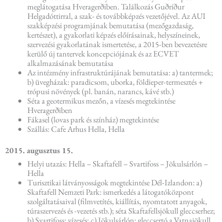
meglátogatása Hveragerðiben. Találkozás Guðríður
Helgadóttirral, a szak- és továbbképzés vezetőjével. Az AUI
szakképzési programjának bemutatása (mezőgazdaság,
kertészet), a gyakorlati képzés előírásainak, helyszíneinek,
szervezési gyakorlatának ismertetése, a 2015-ben bevezetésre
kerülő új tantervek koncepciójának és az ECVET
alkalmazásának bemutatása
Az intézmény infrastruktúrájának bemutatása: a) tantermek;
b) üvegházak: paradicsom, uborka, földieper-termesztés +
trópusi növények (pl. banán, narancs, kávé stb.)
Séta a geotermikus mezőn, a vízesés megtekintése
Hveragerðiben
Fákasel (lovas park és színház) megtekintése
Szállás: Cafe Arhus Hella, Hella
2015. augusztus 15.
Helyi utazás: Hella – Skaftafell – Svartifoss – Jökulsárlón –
Hella
Turisztikai látványosságok megtekintése Dél-Izlandon: a)
Skaftafell Nemzeti Park: ismerkedés a látogatóközpont
szolgáltatásaival (filmvetítés, kiállítás, nyomtatott anyagok,
túraszervezés és -vezetés stb.); séta Skaftafellsjökull gleccserhez;
b) Svartifoss: vízesés; c) Jökulsárlón: gleccsertó a Vatnajökull