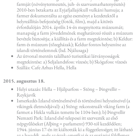
farmját (növénytermesztés, juh- és szarvasmarhatenyésztés)
2010-ben betakarta az Eyjafjallajökull vulkáni hamuja; a
farmer dokumentálta az egész eseményt a kezdetektől a
helyreállítás befejezéséig (fotók, film), majd a kitörés
évfordulóján 2014. április 14-én megnyitotta múzeumát;
manapság a farm jövedelmének meghatározó részét a múzeum
bevétele biztosítja; a kiállítás és a farm megtekintése; b) Keldur:
farm és múzeum (tőzegházak); Keldur fontos helyszníne az
izlandi történelemnek (lsd. Njálusaga)
Az útvonal mentén található turisztikai látványosságok
megtekintése: a) Seljalandsfoss: vízesés; b) Skógafoss: vízesés
Szállás: Cafe Arhus Hella, Hella
2015. augusztus 18.
Helyi utazás: Hella – Hjálparfoss – Stöng – Þingvellir –
Reykjavík
Ismerkedés Izland történelmével és történelmi helyszíneivel (a
vikingek életmódjával): a) Stöng: rekonstruált viking farm (a
farmot a Hekla vulkán temette be 1104-ben); b) Þingvellir
Nemzeti Park: Izland első telepesei itt szervezték az első
népgyűléseket (Alþing = parlament) 930-tól kezdődően;
1944. június 17-én itt kiáltották ki a függetlenséget; itt látható
az a hasadék, mely az észak-amerikai és az eurázsiai földlemez