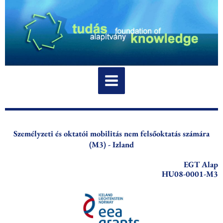
Skip
to
content
Személyzeti és oktatói mobilitás nem felsőoktatás számára
(M3) - Izland
EGT Alap
HU08-0001-M3