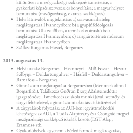
különösen a mezőgazdasági szakképzés ismertetése, a
gyakorlati képzés szervezése és bonyolítása; a magyar helyzet
bemutatása (mezőgazdaság, oktatás, szakképzés)
Helyi látnivalók megtekintése: a) szarvasmarhatelep
meglátogatása Hvanneyriben; b) a gyapjúfeldolgozás
bemutatása Ullarseliðben, a termékeket árusító bolt
meglátogatása Hvanneyriben; c) az agrártörténeti múzeum
meglátogatása Hvanneyriben
Szállás: Borgarnes Hostel, Borgarnes
2015. augusztus 13.
Helyi utazás: Borgarnes – Hvanneyri – Mið-Fossar – Hestur –
Sólbyrgi – Deildartunguhver – Háafell – Deildartunguhver –
Barnafoss – Borgarnes
Gimnázium meglátogatása Borgarnesben (Menntaskólinn í
Borgarfirði). Találkozás Guðrún Björg Aðalsteinsdóttir
igazgatónővel. Ismerkedés az iskola munkájával, személyi és
tárgyi feltételeivel, a gimnáziumi oktatás célkitűzéseivel
A tárgyalások folytatása az AUI-ben: együttműködési
lehetőségek az AUI, a Tudás Alapítvány és a Csongrád megyei
mezőgazdasági szakképző iskolák között (EGT Alap,
Erasmus+ stb.
Gyakorlóhelyek, egyetemi kísérleti farmok meglátogatása,