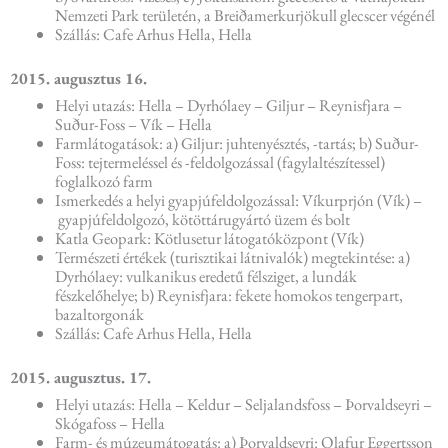
Nemzeti Park területén, a Breiðamerkurjökull glecscer végénél
Szállás: Cafe Arhus Hella, Hella
2015. augusztus 16.
Helyi utazás: Hella – Dyrhólaey – Giljur – Reynisfjara –
Suður-Foss – Vík – Hella
Farmlátogatások: a) Giljur: juhtenyésztés, -tartás; b) Suður-
Foss: tejtermeléssel és -feldolgozással (fagylaltészítessel)
foglalkozó farm
Ismerkedés a helyi gyapjúfeldolgozással: Víkurprjón (Vík) –
gyapjúfeldolgozó, kötöttárugyártó üzem és bolt
Katla Geopark: Kötlusetur látogatóközpont (Vík)
Természeti értékek (turisztikai látnivalók) megtekintése: a)
Dyrhólaey: vulkanikus eredetű félsziget, a lundák
fészkelőhelye; b) Reynisfjara: fekete homokos tengerpart,
bazaltorgonák
Szállás: Cafe Arhus Hella, Hella
2015. augusztus. 17.
Helyi utazás: Hella – Keldur – Seljalandsfoss – Þorvaldseyri –
Skógafoss – Hella
Farm- és múzeumátogatás: a) Þorvaldseyri: Olafur Eggertsson