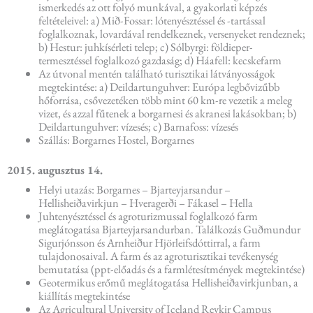
ismerkedés az ott folyó munkával, a gyakorlati képzés
feltételeivel: a) Mið-Fossar: lótenyésztéssel és -tartással
foglalkoznak, lovardával rendelkeznek, versenyeket rendeznek;
b) Hestur: juhkísérleti telep; c) Sólbyrgi: földieper-
termesztéssel foglalkozó gazdaság; d) Háafell: kecskefarm
Az útvonal mentén található turisztikai látványosságok
megtekintése: a) Deildartunguhver: Európa legbővizűbb
hőforrása, csővezetéken több mint 60 km-re vezetik a meleg
vizet, és azzal fűtenek a borgarnesi és akranesi lakásokban; b)
Deildartunguhver: vízesés; c) Barnafoss: vízesés
Szállás: Borgarnes Hostel, Borgarnes
2015. augusztus 14.
Helyi utazás: Borgarnes – Bjarteyjarsandur –
Hellisheiðavirkjun – Hveragerði – Fákasel – Hella
Juhtenyésztéssel és agroturizmussal foglalkozó farm
meglátogatása Bjarteyjarsandurban. Találkozás Guðmundur
Sigurjónsson és Arnheiður Hjörleifsdóttirral, a farm
tulajdonosaival. A farm és az agroturisztikai tevékenység
bemutatása (ppt-előadás és a farmlétesítmények megtekintése)
Geotermikus erőmű meglátogatása Hellisheiðavirkjunban, a
kiállítás megtekintése
Az Agricultural University of Iceland Reykir Campus