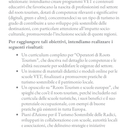
selezionate: intendiamo creare programmi VET e contenuti
educativi che favoriscano la nascita di professionisti nel settore
del roots tourism, dotati di competenze rilevanti e significative
(digitali, green e altre), concentrandoci su un tipo di turismo in
grado di contribuire a uno sviluppo più sostenibile delle
destinazioni, con particolare attenzione all’impatto socio-
culturale, promuovendo l’inclusione sociale di queste regioni.
Per raggiungere tali obiettivi, intendiamo realizzare i
seguenti risultati:
Un curriculum completo per “Operatori di Roots
Tourism”, che descriva nel dettaglio le competenze e le
abilità necessarie per soddisfare le esigenze del settore.
Un insieme di materiali didattici e moduli online per le
scuole VET, finalizzati a promuovere pratiche di
turismo sostenibile e il patrimonio locale.
Un opuscolo su “Roots Tourism e scuole europee”, che
spieghi che cos’è il roots tourism, perché includerlo nei
curricula delle scuole turistiche, i suoi benefici e il suo
potenziale occupazionale, con esempi di buone
pratiche già esistenti in tutta Europa.
Piani d’Azione per il Turismo Sostenibile delle Radici,
sviluppati in collaborazione con scuole, autorità locali
e associazioni, che delineino strategie e iniziative