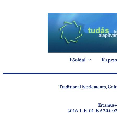
Skip
to
content
Főoldal
Kapcso
Traditional Settlements, Cul
Erasmus
2016-1-EL01-KA204-0