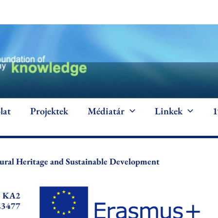
lat
Projektek
Médiatár
Linkek
tural Heritage and Sustainable Development
+ KA2
23477