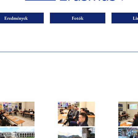
Eredmények
Fotók
Li