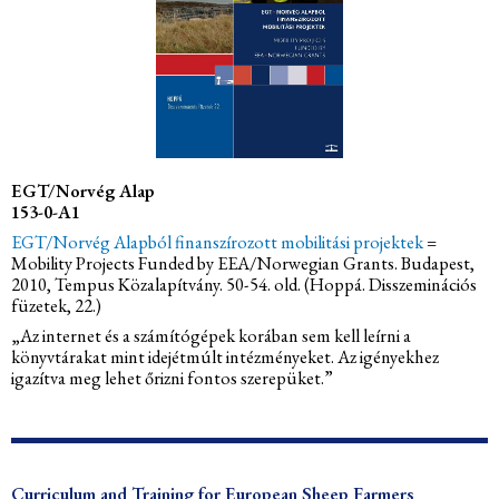
EGT/Norvég Alap
153-0-A1
EGT/Norvég Alapból finanszírozott mobilitási projektek
=
Mobility Projects Funded by EEA/Norwegian Grants. Budapest,
2010, Tempus Közalapítvány. 50-54. old. (Hoppá. Disszeminációs
füzetek, 22.)
„Az internet és a számítógépek korában sem kell leírni a
könyvtárakat mint idejétmúlt intézményeket. Az igényekhez
igazítva meg lehet őrizni fontos szerepüket.”
Curriculum and Training for European Sheep Farmers