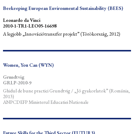
Beekeeping European Environmental Sustainability (BEES)
Leonardo da Vinci
2010-1-TR1-LEO05-16698
A legjobb „Innovációtranszfer projekt” (Törökország, 2012)
Women, You Can (WYN)
Grundtvig
GRLP-2010-9
Ghidul de bune practici Grundtvig / „Jó gyakorlatok” (Románia,
2013)
ANPCDEFP Ministerul Educatiei Nationale
Future Skills for the Third Sector (FUTUR3)