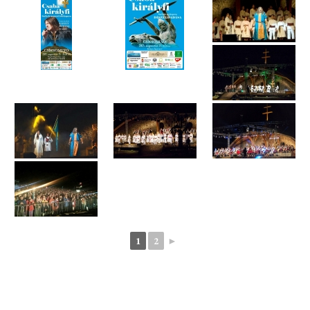
1
2
►