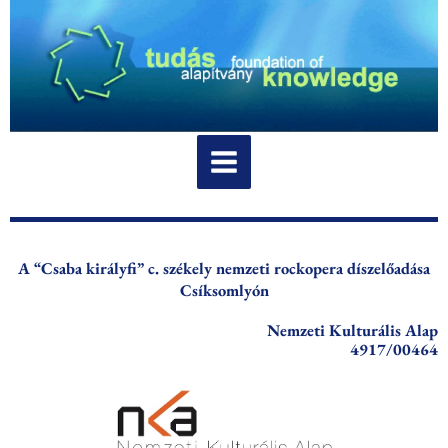
Skip
to
content
A “Csaba királyfi” c. székely nemzeti rockopera díszelőadása
Csíksomlyón
Nemzeti Kulturális Alap
4917/00464