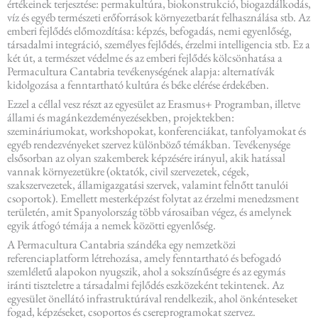
értékeinek terjesztése: permakultúra, biokonstrukció, biogazdálkodás,
víz és egyéb természeti erőforrások környezetbarát felhasználása stb. Az
emberi fejlődés előmozdítása: képzés, befogadás, nemi egyenlőség,
társadalmi integráció, személyes fejlődés, érzelmi intelligencia stb. Ez a
két út, a természet védelme és az emberi fejlődés kölcsönhatása a
Permacultura Cantabria tevékenységének alapja: alternatívák
kidolgozása a fenntartható kultúra és béke elérése érdekében.
Ezzel a céllal vesz részt az egyesület az Erasmus+ Programban, illetve
állami és magánkezdeményezésekben, projektekben:
szemináriumokat, workshopokat, konferenciákat, tanfolyamokat és
egyéb rendezvényeket szervez különböző témákban. Tevékenysége
elsősorban az olyan szakemberek képzésére irányul, akik hatással
vannak környezetükre (oktatók, civil szervezetek, cégek,
szakszervezetek, államigazgatási szervek, valamint felnőtt tanulói
csoportok). Emellett mesterképzést folytat az érzelmi menedzsment
területén, amit Spanyolország több városaiban végez, és amelynek
egyik átfogó témája a nemek közötti egyenlőség.
A Permacultura Cantabria szándéka egy nemzetközi
referenciaplatform létrehozása, amely fenntartható és befogadó
szemléletű alapokon nyugszik, ahol a sokszínűségre és az egymás
iránti tiszteletre a társadalmi fejlődés eszközeként tekintenek. Az
egyesület önellátó infrastruktúrával rendelkezik, ahol önkénteseket
fogad, képzéseket, csoportos és csereprogramokat szervez.