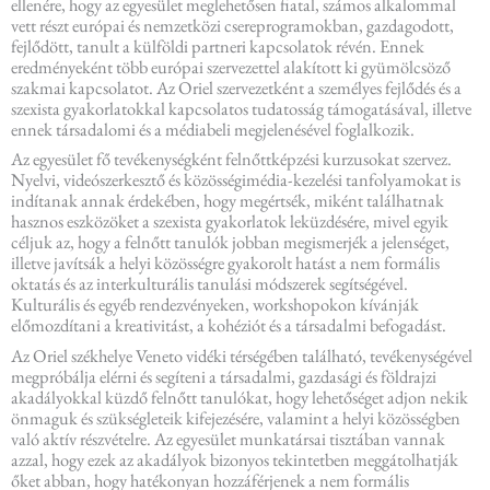
ellenére, hogy az egyesület meglehetősen fiatal, számos alkalommal
vett részt európai és nemzetközi csereprogramokban, gazdagodott,
fejlődött, tanult a külföldi partneri kapcsolatok révén. Ennek
eredményeként több európai szervezettel alakított ki gyümölcsöző
szakmai kapcsolatot. Az Oriel szervezetként a személyes fejlődés és a
szexista gyakorlatokkal kapcsolatos tudatosság támogatásával, illetve
ennek társadalomi és a médiabeli megjelenésével foglalkozik.
Az egyesület fő tevékenységként felnőttképzési kurzusokat szervez.
Nyelvi, videószerkesztő és közösségimédia-kezelési tanfolyamokat is
indítanak annak érdekében, hogy megértsék, miként találhatnak
hasznos eszközöket a szexista gyakorlatok leküzdésére, mivel egyik
céljuk az, hogy a felnőtt tanulók jobban megismerjék a jelenséget,
illetve javítsák a helyi közösségre gyakorolt hatást a nem formális
oktatás és az interkulturális tanulási módszerek segítségével.
Kulturális és egyéb rendezvényeken, workshopokon kívánják
előmozdítani a kreativitást, a kohéziót és a társadalmi befogadást.
Az Oriel székhelye Veneto vidéki térségében található, tevékenységével
megpróbálja elérni és segíteni a társadalmi, gazdasági és földrajzi
akadályokkal küzdő felnőtt tanulókat, hogy lehetőséget adjon nekik
önmaguk és szükségleteik kifejezésére, valamint a helyi közösségben
való aktív részvételre. Az egyesület munkatársai tisztában vannak
azzal, hogy ezek az akadályok bizonyos tekintetben meggátolhatják
őket abban, hogy hatékonyan hozzáférjenek a nem formális