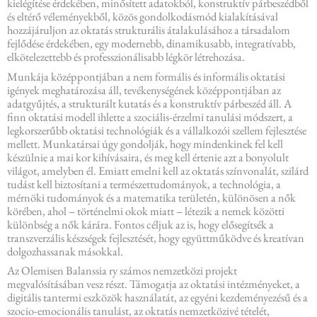
kielégítése érdekében, minősített adatokból, konstruktív párbeszédből
és eltérő véleményekből, közös gondolkodásmód kialakításával
hozzájáruljon az oktatás strukturális átalakulásához a társadalom
fejlődése érdekében, egy modernebb, dinamikusabb, integratívabb,
elkötelezettebb és professzionálisabb légkör létrehozása.
Munkája középpontjában a nem formális és informális oktatási
igények meghatározása áll, tevékenységének középpontjában az
adatgyűjtés, a strukturált kutatás és a konstruktív párbeszéd áll. A
finn oktatási modell ihlette a szociális-érzelmi tanulási módszert, a
legkorszerűbb oktatási technológiák és a vállalkozói szellem fejlesztése
mellett. Munkatársai úgy gondolják, hogy mindenkinek fel kell
készülnie a mai kor kihívásaira, és meg kell értenie azt a bonyolult
világot, amelyben él. Emiatt emelni kell az oktatás színvonalát, szilárd
tudást kell biztosítani a természettudományok, a technológia, a
mérnöki tudományok és a matematika területén, különösen a nők
körében, ahol – történelmi okok miatt – létezik a nemek közötti
különbség a nők kárára. Fontos céljuk az is, hogy elősegítsék a
transzverzális készségek fejlesztését, hogy együttműködve és kreatívan
dolgozhassanak másokkal.
Az Olemisen Balanssia ry számos nemzetközi projekt
megvalósításában vesz részt. Támogatja az oktatási intézményeket, a
digitális tantermi eszközök használatát, az egyéni kezdeményezésű és a
szocio-emocionális tanulást, az oktatás nemzetközivé tételét,