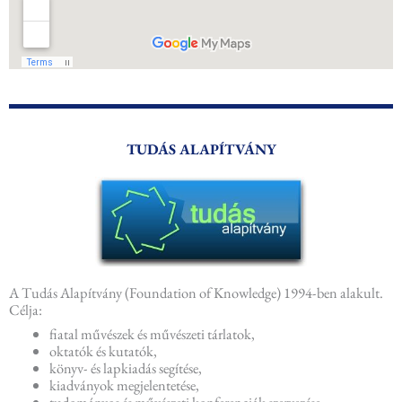
TUDÁS ALAPÍTVÁNY
A Tudás Alapítvány (Foundation of Knowledge) 1994-ben alakult.
Célja:
fiatal művészek és művészeti tárlatok,
oktatók és kutatók,
könyv- és lapkiadás segítése,
kiadványok megjelentetése,
tudományos és művészeti konferenciák szervezése,