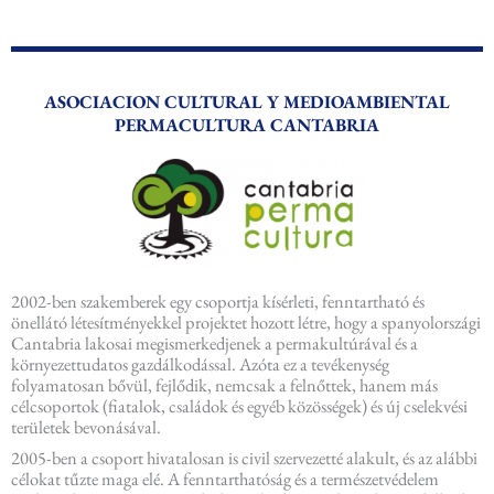
ASOCIACION CULTURAL Y MEDIOAMBIENTAL
PERMACULTURA CANTABRIA
2002-ben szakemberek egy csoportja kísérleti, fenntartható és
önellátó létesítményekkel projektet hozott létre, hogy a spanyolországi
Cantabria lakosai megismerkedjenek a permakultúrával és a
környezettudatos gazdálkodással. Azóta ez a tevékenység
folyamatosan bővül, fejlődik, nemcsak a felnőttek, hanem más
célcsoportok (fiatalok, családok és egyéb közösségek) és új cselekvési
területek bevonásával.
2005-ben a csoport hivatalosan is civil szervezetté alakult, és az alábbi
célokat tűzte maga elé. A fenntarthatóság és a természetvédelem