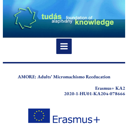
Skip
to
content
AMORE: Adults’ Micromachismo Reeducation
Erasmus+ KA2
2020-1-HU01-KA204-078666