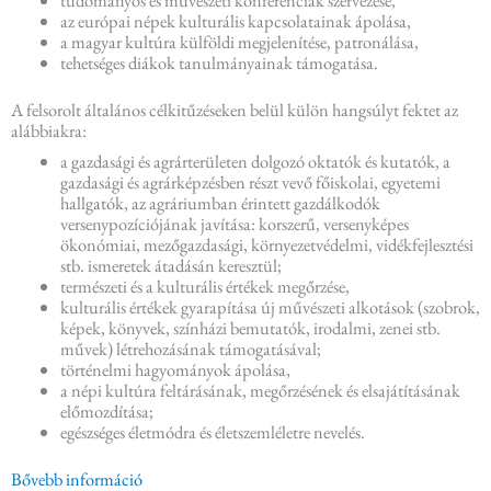
az európai népek kulturális kapcsolatainak ápolása,
a magyar kultúra külföldi megjelenítése, patronálása,
tehetséges diákok tanulmányainak támogatása.
A felsorolt általános célkitűzéseken belül külön hangsúlyt fektet az
alábbiakra:
a gazdasági és agrárterületen dolgozó oktatók és kutatók, a
gazdasági és agrárképzésben részt vevő főiskolai, egyetemi
hallgatók, az agráriumban érintett gazdálkodók
versenypozíciójának javítása: korszerű, versenyképes
ökonómiai, mezőgazdasági, környezetvédelmi, vidékfejlesztési
stb. ismeretek átadásán keresztül;
természeti és a kulturális értékek megőrzése,
kulturális értékek gyarapítása új művészeti alkotások (szobrok,
képek, könyvek, színházi bemutatók, irodalmi, zenei stb.
művek) létrehozásának támogatásával;
történelmi hagyományok ápolása,
a népi kultúra feltárásának, megőrzésének és elsajátításának
előmozdítása;
egészséges életmódra és életszemléletre nevelés.
Bővebb információ