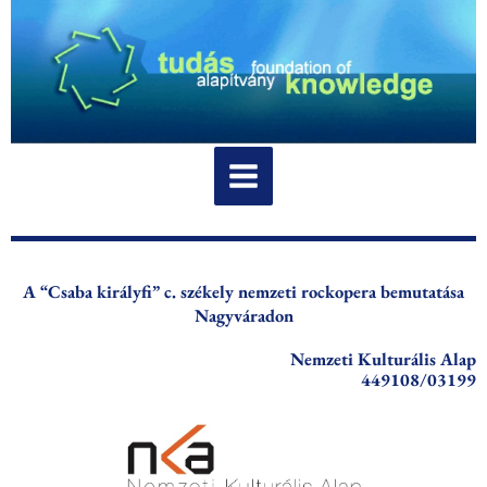
Skip
to
content
A “Csaba királyfi” c. székely nemzeti rockopera bemutatása
Nagyváradon
Nemzeti Kulturális Alap
449108/03199