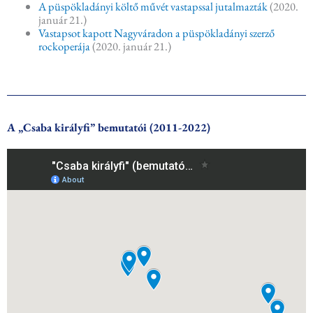
A püspökladányi költő művét vastapssal jutalmazták
(2020.
január 21.)
Vastapsot kapott Nagyváradon a püspökladányi szerző
rockoperája
(2020. január 21.)
A „Csaba királyfi” bemutatói (2011-2022)