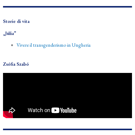
Storie di vita
„Júlia”
Vivere il transgenderismo in Ungheria
Zsófia Szabó