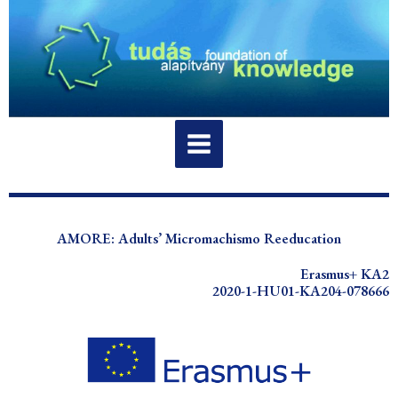
Vai
al
contenuto
AMORE: Adults’ Micromachismo Reeducation
Erasmus+ KA2
2020-1-HU01-KA204-078666