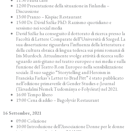
11:30 Pausa caffé
12:00 Presentazione della situazione in Finlandia –
Discussione
13:00 Pranzo – Kispiac Restaurant
15:00 Dr. Dávid Szőke PhD: Razzismo quotidiano e
sessismo nei social media
David Szőke ha conseguito il dottorato di ricerca presso la
Facoltà di Lettere Comparate dell’Università di Szeged. La
sua dissertazione riguardava l’influenza della letteratura e
della cultura ebraica di lingua tedesca sui primi romanzi di
Iris Murdoch. Attualmente svolge attività di ricerca sullo
sguardo anti-gitano nel teatro europeo e nei media e sulla
funzione del Teatro Rom Europeo nella sensibilizzazione
sociale. Il suo saggio “Storytelling and Heroism in
Franciska Farkas’s Letter to Brad Pitt” è stato pubblicato
nell’edizione primaverile di Gender Studies e-Journal
(Társadalmi Nemek Tudománya e-Folyóirat) nel 2021.
16:00 Tempo libero
19:00 Cena di addio – Bagolyvár Restaurant
16 Se
ttembre, 2021
09:00 Colazione
10:00 Introduzione dell’Associazione Donne per le donne