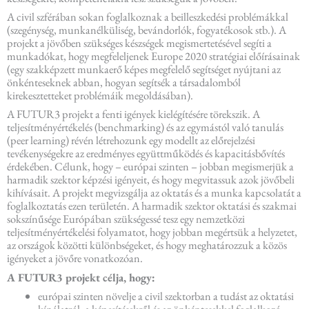
A civil szférában sokan foglalkoznak a beilleszkedési problémákkal
(szegénység, munkanélküliség, bevándorlók, fogyatékosok stb.). A
projekt a jövőben szükséges készségek megismertetésével segíti a
munkadókat, hogy megfeleljenek Europe 2020 stratégiai előírásainak
(egy szakképzett munkaerő képes megfelelő segítséget nyújtani az
önkénteseknek abban, hogyan segítsék a társadalomból
kirekesztetteket problémáik megoldásában).
A FUTUR3 projekt a fenti igények kielégítésére törekszik. A
teljesítményértékelés (benchmarking) és az egymástól való tanulás
(peer learning) révén létrehozunk egy modellt az előrejelzési
tevékenységekre az eredményes együttműködés és kapacitásbővítés
érdekében. Célunk, hogy – európai szinten – jobban megismerjük a
harmadik szektor képzési igényeit, és hogy megvitassuk azok jövőbeli
kihívásait. A projekt megvizsgálja az oktatás és a munka kapcsolatát a
foglalkoztatás ezen területén. A harmadik szektor oktatási és szakmai
sokszínűsége Európában szükségessé tesz egy nemzetközi
teljesítményértékelési folyamatot, hogy jobban megértsük a helyzetet,
az országok közötti különbségeket, és hogy meghatározzuk a közös
igényeket a jövőre vonatkozóan.
A FUTUR3 projekt célja, hogy:
európai szinten növelje a civil szektorban a tudást az oktatási
kínálatról, a képesítésekről és az önkéntesekkel foglalkozó