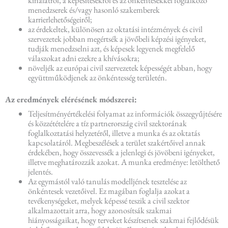
menedzserek és/vagy hasonló szakemberek
karrierlehetőségeiről;
az érdekeltek, különösen az oktatási intézmények és civil
szervezetek jobban megértsék a jövőbeli képzési igényeket,
tudják menedzselni azt, és képesek legyenek megfelelő
válaszokat adni ezekre a khívásokra;
növeljék az európai civil szervezetek képességét abban, hogy
együttműködjenek az önkéntesség területén.
Az eredmények elérésének módszerei:
Teljesítményértékelési folyamat az információk összegyűjtésére
és közzétételére a tíz partnerország civil szektorának
foglalkoztatási helyzetéről, illetve a munka és az oktatás
kapcsolatáról. Megbeszélések a terület szakértőivel annak
érdekében, hogy összevessék a jelenlegi és jövöbeni igényeket,
illetve meghatározzák azokat. A munka eredménye: letölthető
jelentés.
Az egymástól való tanulás modelljének tesztelése az
önkéntesek vezetőivel. Ez magában foglalja azokat a
tevékenységeket, melyek képessé teszik a civil szektor
alkalmazottait arra, hogy azonosítsák szakmai
hiányosságaikat, hogy terveket készítsenek szakmai fejlődésük