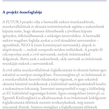
b
o
o
A projekt összefoglalója
k
A FUTUR3 projekt célja a harmadik szektor munkaadóinak,
munkavállalóinak és oktatási intézményeinek segítése a szakemberek
képzése terén, hogy sikeresen felmérhessék a jövőbeni képzési
igényeket, felkészülhessenek a szükséges tennivalókra. A harmadik
szektor magában foglalja azokat a civil társadalmi szervezeteket –
egyesületek, NGO-k (nem kormányzati szervezetek), alapok és
alapítványok –, melyek nonprofit módon működnek. A projekt fő
célcsoportjai azok a civil szervezetek, melyek önkéntesekkel
dolgoznak, illetve azok a szakemberek, akik szervezik az önkéntesek
munkáját ezeknél a szervezeteknél.
A civil szféra munkavállalóinak foglalkoztatási és oktatási háttere igen
sokszínű az európai országokban. Finnországban pl. az önkéntesek és
a munkavállalók hasonló feladatokat végeznek, és igen sokszínű
oktatási háttérrel rendelkeznek a különböző szakképesítésektől kezdve
a tudományos fokozatig. Szervezeti szempontból is nagy a különbség
az EU különböző tagországai között. Egyes országokban (mint pl. az
Egyesült Királyságban) az alkalmazottak és az önkéntesek kidolgozott
foglalkoztatási előírások mentén tevékenykednek, míg másutt
nincsenek ilyenek. Számos országban a foglalkoztatási előírások