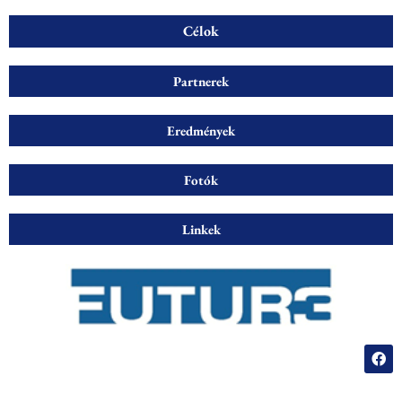
Célok
Partnerek
Eredmények
Fotók
Linkek
F
a
c
e