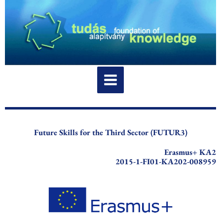
Skip
to
content
Future Skills for the Third Sector (FUTUR3)
Erasmus+ KA2
2015-1-FI01-KA202-008959