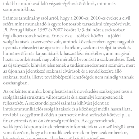
inkább a munkavállaló végzettségéhez kötődnek, mint más
szempontokhoz.
Számos tanulmány szól arról, hogy a 2000-es, 2010-es évekre a civil
szféra mint munakadó is egyre fontosabb társadalmi tényezővé vált.
Pl. Portugáliában 1997 és 2007 között 1/3-dal nőtt a szektorban
foglalkoztatottak száma. Ennek oka – többek között – a jóléti
szolgáltatások átszervezése volt, aminek következtében egyre nagyobb
nyomás nehezedett az ágazatra a hatékony szakmai szolgáltatások és
humánerőforrás-kapacitások kihasználása érdekében, ami magával
hozta az önkéntesek nagyobb mértékű bevonását a szakterületre. Ezek
az új tényezők kihívást jelentenek a tudásmenedzsment számára, mert
az újonnan jelentkező szakmai elvárások és a rendelkezésre álló
szakmai tudás, illetve továbbképzési lehetőségek nem mindig vannak
összhangban.
Az önkéntes munka komplexitásának növekedése szükségessé teszi a
szolgáltatási struktúra változtatását és a személyi kompetenciák
fejlesztését. A szektor dolgozói számára kihívást jelent az
infokommunikációs szolgáltatások és a közösségi média használata,
továbbá az együttműködés a partnerek mind szélesebb körével pl. a
finanszírozás és az önkéntesség területén. Az egyetemeknek,
szakképző központoknak releváns információkra van szükségük arra
vonatkozóan, hogy a harmadik szektornak milyen szakemberekre,
készségekre, kompetenciákra lesz szükségük a jövőben.