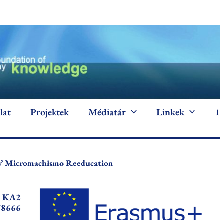
lat
Projektek
Médiatár
Linkek
 Micromachismo Reeducation
+ KA2
78666