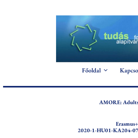
Skip
to
content
Főoldal
Kapcso
AMORE: Adults’
Erasmus
2020-1-HU01-KA204-0