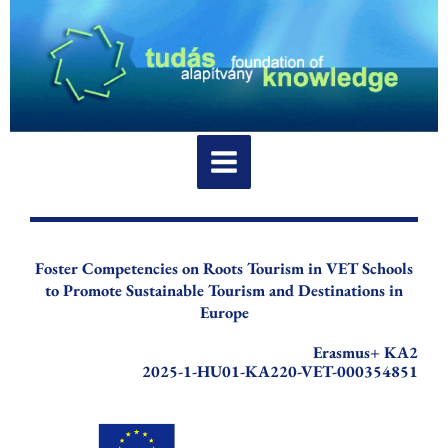
Skip
to
content
Foster Competencies on Roots Tourism in VET Schools
to Promote Sustainable Tourism and Destinations in
Europe
Erasmus+ KA2
2025-1-HU01-KA220-VET-000354851