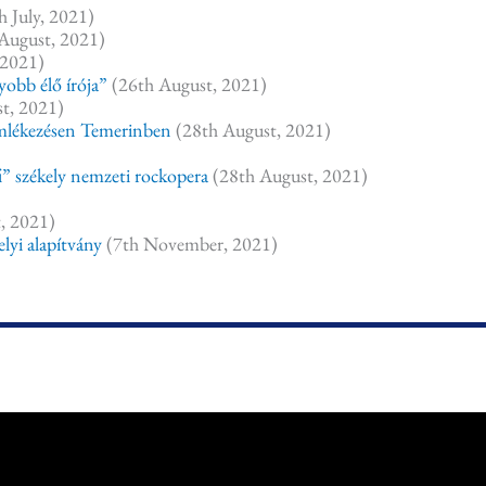
h July, 2021)
August, 2021)
 2021)
yobb élő írója”
(26th August, 2021)
t, 2021)
emlékezésen Temerinben
(28th August, 2021)
i” székely nemzeti rockopera
(28th August, 2021)
, 2021)
lyi alapítvány
(7th November, 2021)