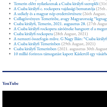
Temerin előtt nyilatkoznak a Csaba királyfi szereplői
(31t
A Csaba királyfi c. rockopera vajdasági bemutatója
(25th 
A székely és a magyar nép eredettörténete
(26th August,
Csillagösvényen Temerinbe, avagy Magyarország “legnag
Csaba királyfi, Temerin, 2021. augusztus 28.
(27th Augus
A Csaba királyfi rockopera záróéneke hangzott el a meg
Csaba királyfi rockopera
(28th August, 2021)
A nemzeti összefogás műve. G Nagy Ilián: “Csaba királyf
A Csaba királyfi Temerinben
(29th August, 2021)
Csaba királyfi Temerinben
(2021. augusztus 30th August
10 millió forintos támogatást kapott Káslertől egy vásárhe
YouTube