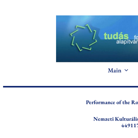
Skip
to
content
Main
Performance of the Ro
Nemzeti Kulturáli
44911