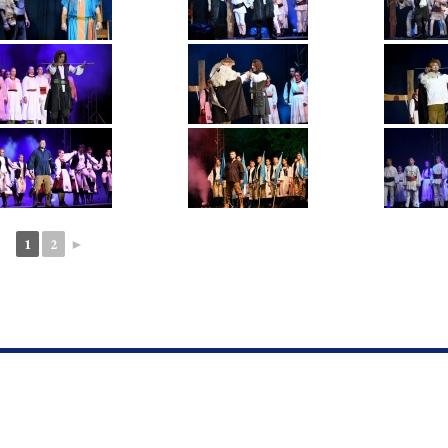
1
2
►