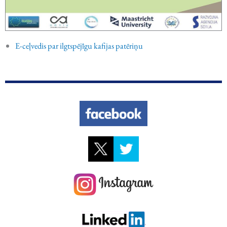
E-ceļvedis par ilgtspējīgu kafijas patēriņu